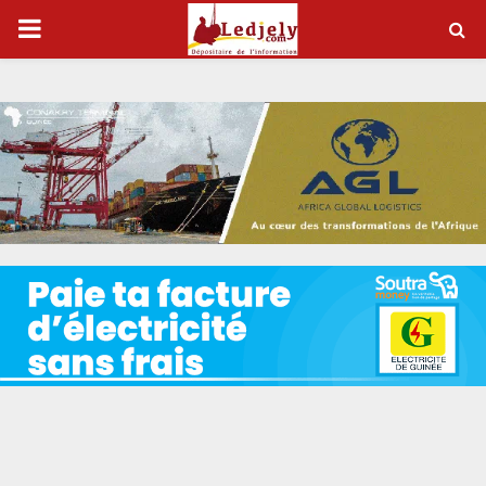
P
R
I
M
A
R
Y
M