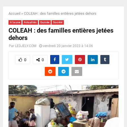
E
Accueil
»
COLEAH : des familles entières jetées dehors
N
A la une
Actualités
Guinée
Société
COLEAH : des familles entières jetées
U
dehors
Par
LEDJELY.COM
vendredi 20 janvier 2023 à 14:06
0
0