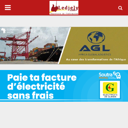
P
R
I
M
A
R
Y
M