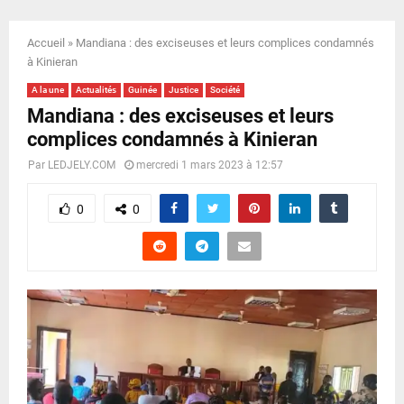
E
Accueil
»
Mandiana : des exciseuses et leurs complices condamnés
N
à Kinieran
A la une
Actualités
Guinée
Justice
Société
U
Mandiana : des exciseuses et leurs
complices condamnés à Kinieran
Par
LEDJELY.COM
mercredi 1 mars 2023 à 12:57
0
0