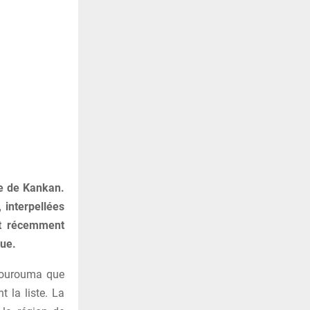
ve de Kankan.
 interpellées
ont récemment
que.
 Kourouma que
t la liste. La