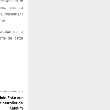
de Kankan, le
amal sise au
lheureusement
laré
oration de la
inte de cette
ROCHAIN ARTICLE
Alain Foka sur
t pétrolier de
Kaloum