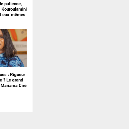
 de patience,
e Kouroulamini
nt eux-mêmes
ues : Rigueur
e ? Le grand
e Mariama Ciré