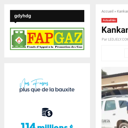
Accueil
»
Kankan
gdyhdg
Actualités
Kankan
Par
LEDJELY.CO