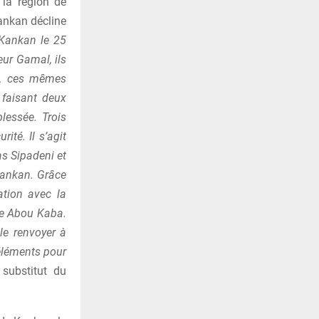
 la région de
Kankan décline
 Kankan le 25
ur Gamal, ils
on, ces mêmes
 faisant deux
lessée. Trois
ité. Il s’agit
s Sipadeni et
 Kankan. Grâce
ation avec la
me Abou Kaba.
le renvoyer à
 éléments pour
substitut du