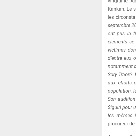
vingtaine, A
Kankan. Le su
les circonsta
septembre 20
ont pris la 
éléments se 
victimes don
d’entre eux o
notamment de
Sory Traoré. 
aux efforts 
population, 
Son audition
Siguiri pour 
les mêmes in
procureur de 