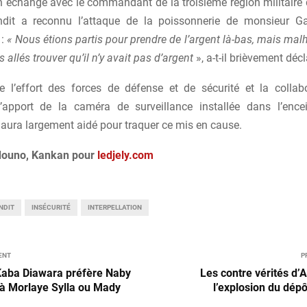
n échange avec le commandant de la troisième région militaire 
dit a reconnu l’attaque de la poissonnerie de monsieur G
 :
« Nous étions partis pour prendre de l’argent là-bas, mais ma
llés trouver qu’il n’y avait pas d’argent
», a-t-il brièvement déc
 l’effort des forces de défense et de sécurité et la collab
l’apport de la caméra de surveillance installée dans l’ence
 aura largement aidé pour traquer ce mis en cause.
douno, Kankan pour
ledjely.com
NDIT
INSÉCURITÉ
INTERPELLATION
ENT
P
Kaba Diawara préfère Naby
Les contre vérités d’
 à Morlaye Sylla ou Mady
l’explosion du dépô