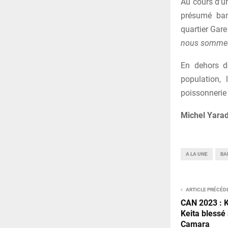
Au cours d’u
présumé ban
quartier Gare
nous sommes a
En dehors de
population, 
poissonnerie
Michel Yara
A LA UNE
BA
ARTICLE PRÉCÉD
CAN 2023 : 
Keita blessé
Camara