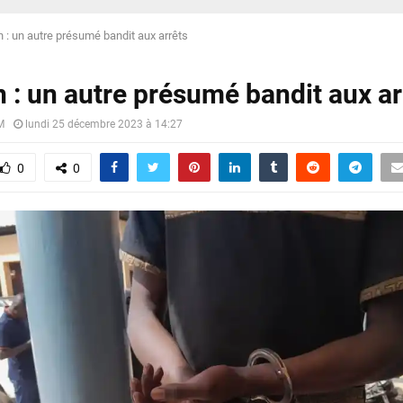
 : un autre présumé bandit aux arrêts
 : un autre présumé bandit aux ar
M
lundi 25 décembre 2023 à 14:27
0
0