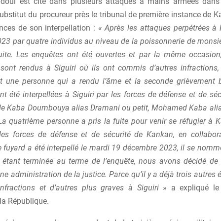
bdoul est cité dans plusieurs attaques à mains armées dans
bstitut du procureur près le tribunal de première instance de 
nces de son interpellation :
« Après les attaques perpétrées à
23 par quatre individus au niveau de la poissonnerie de monsie
fuite. Les enquêtes ont été ouvertes et par la même occasi
sont rendus à Siguiri où ils ont commis d’autres infractions,
t une personne qui a rendu l’âme et la seconde grièvement b
nt été interpellées à Siguiri par les forces de défense et de sécur
 Kaba Doumbouya alias Dramani ou petit, Mohamed Kaba alia
La quatrième personne a pris la fuite pour venir se réfugier à
des forces de défense et de sécurité de Kankan, en collabor
le fuyard a été interpellé le mardi 19 décembre 2023, il se nom
 étant terminée au terme de l’enquête, nous avons décidé de 
une administration de la justice. Parce qu’il y a déjà trois autres
fractions et d’autres plus graves à Siguiri
» a expliqué le 
la République.