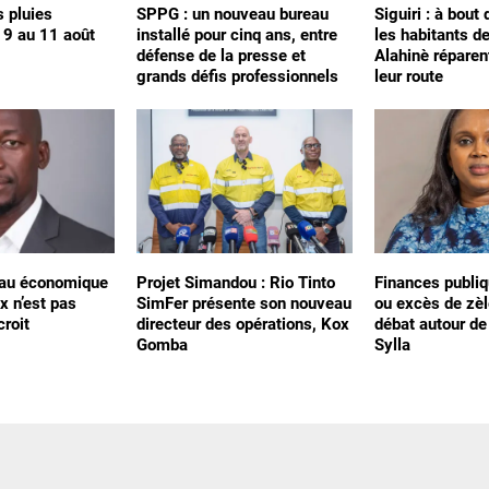
s pluies
SPPG : un nouveau bureau
Siguiri : à bout
 9 au 11 août
installé pour cinq ans, entre
les habitants d
défense de la presse et
Alahinè répare
grands défis professionnels
leur route
léau économique
Projet Simandou : Rio Tinto
Finances publiq
x n’est pas
SimFer présente son nouveau
ou excès de zèl
croit
directeur des opérations, Kox
débat autour d
Gomba
Sylla