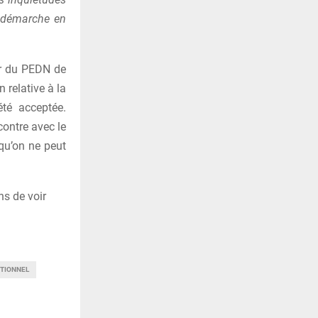
re démarche en
er du PEDN de
 relative à la
été acceptée.
contre avec le
qu’on ne peut
ns de voir
UTIONNEL