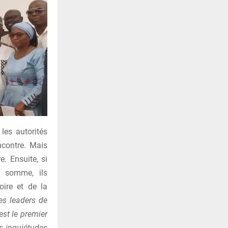
 les autorités
ncontre. Mais
. Ensuite, si
n somme, ils
oire et de la
es leaders de
est le premier
os inquiétudes