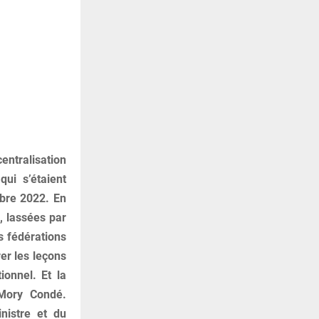
entralisation
qui s’étaient
mbre 2022. En
e, lassées par
es fédérations
rer les leçons
ionnel. Et la
 Mory Condé.
nistre et du