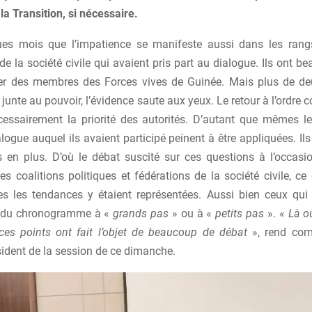
la Transition, si nécessaire.
ues mois que l’impatience se manifeste aussi dans les rang
 de la société civile qui avaient pris part au dialogue. Ils ont b
ier des membres des Forces vives de Guinée. Mais plus de d
a junte au pouvoir, l’évidence saute aux yeux. Le retour à l’ordre 
cessairement la priorité des autorités. D’autant que mêmes le
logue auquel ils avaient participé peinent à être appliquées. Il
 en plus. D’où le débat suscité sur ces questions à l’occasi
es coalitions politiques et fédérations de la société civile, c
tes les tendances y étaient représentées. Aussi bien ceux qui 
 du chronogramme à «
grands pas
» ou à «
petits pas
». «
Là o
ces points ont fait l’objet de beaucoup de débat
», rend com
sident de la session de ce dimanche.