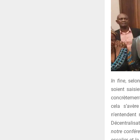
In fine
, selo
soient saisi
concrètement
cela s’avèr
n’entendent 
Décentralisa
notre confére
escalier et l