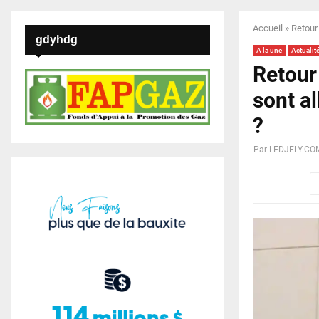
Accueil
»
Retour 
gdyhdg
A la une
Actualit
Retour 
sont a
?
Par
LEDJELY.CO