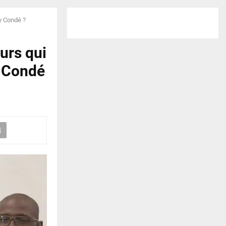
ry Condé ?
eurs qui
y Condé