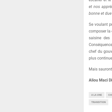
et nos appréh
bonne et du
Se voulant p
composer la c
saisine des 
Conséquence, 
chef du gouv
plus continue
Mais sauront-
Aliou Maci D
A LA UNE
CH
TRANSITION