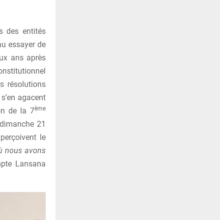
s des entités
eau essayer de
eux ans après
constitutionnel
s résolutions
s s’en agacent
ème
on de la 7
e dimanche 21
perçoivent le
ù nous avons
pte Lansana