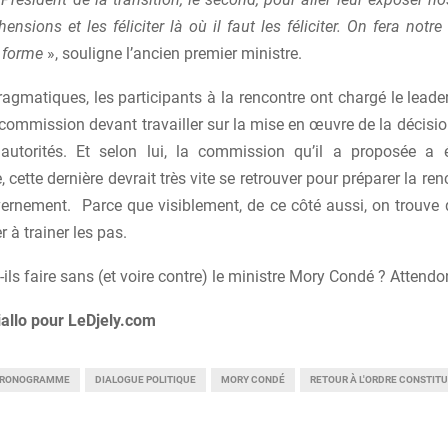
ensions et les féliciter là où il faut les féliciter. On fera not
e forme
», souligne l’ancien premier ministre.
ragmatiques, les participants à la rencontre ont chargé le lead
ommission devant travailler sur la mise en œuvre de la décision
autorités. Et selon lui, la commission qu’il a proposée a 
cette dernière devrait très vite se retrouver pour préparer la ren
ernement. Parce que visiblement, de ce côté aussi, on trouve 
r à trainer les pas.
ils faire sans (et voire contre) le ministre Mory Condé ? Attendo
iallo pour LeDjely.com
RONOGRAMME
DIALOGUE POLITIQUE
MORY CONDÉ
RETOUR À L'ORDRE CONSTIT