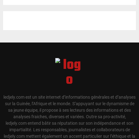
ledjely.com est un site internet d’informations générales et d’analyses
sur la Guinée, l’Afrique et le monde. S’appuyant sur le dynamisme de
sa jeune équipe, il propose à ses lecteurs des informations et des
analyses fraiches, diverses et variées. Outre sa pro-activité,
ledjely.com entend bâtir sa réputation sur son indépendance et son
impartialité. Les responsables, journalistes et collaborateurs de
ledjely.com mettent également un accent particulier sur l’éthique et la