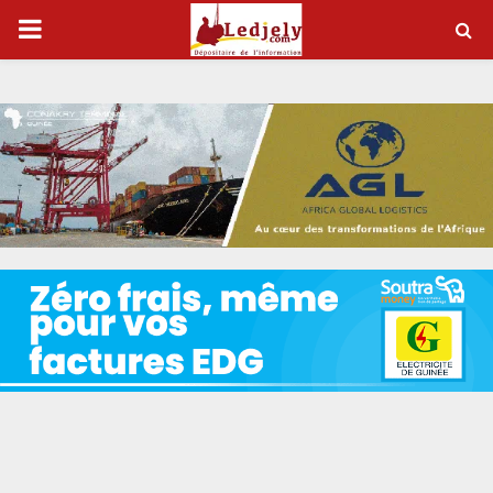
P
R
I
M
A
R
Y
M