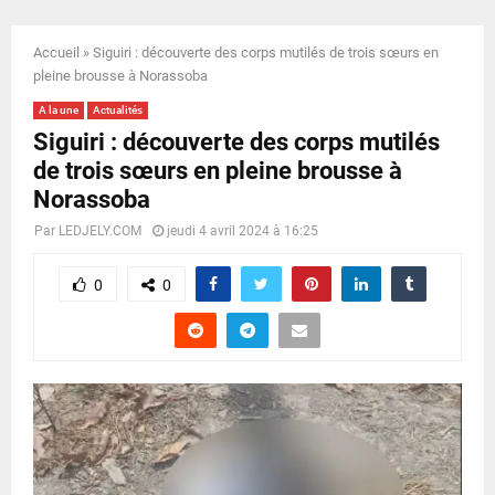
E
Accueil
»
Siguiri : découverte des corps mutilés de trois sœurs en
N
pleine brousse à Norassoba
A la une
Actualités
U
Siguiri : découverte des corps mutilés
de trois sœurs en pleine brousse à
Norassoba
Par
LEDJELY.COM
jeudi 4 avril 2024 à 16:25
0
0