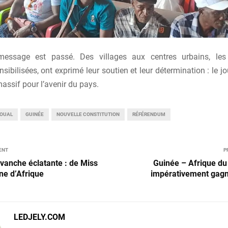
 message est passé. Des villages aux centres urbains, les 
sibilisées, ont exprimé leur soutien et leur détermination : le jo
assif pour l’avenir du pays.
OUAL
GUINÉE
NOUVELLE CONSTITUTION
RÉFÉRENDUM
ENT
P
evanche éclatante : de Miss
Guinée – Afrique du 
ne d’Afrique
impérativement gagn
LEDJELY.COM