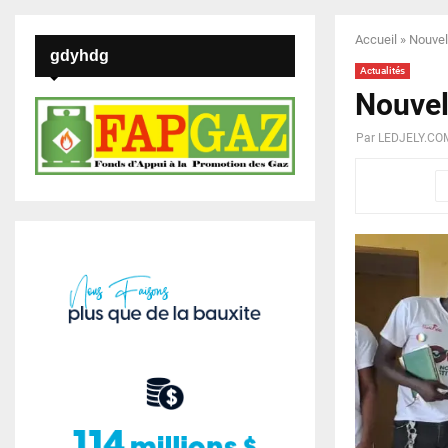
Accueil
»
Nouvell
gdyhdg
Actualités
Nouvell
Par
LEDJELY.CO