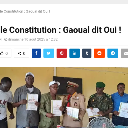
e Constitution : Gaoual dit Oui !
e Constitution : Gaoual dit Oui !
M
dimanche 10 août 2025 à 12:32
0
0