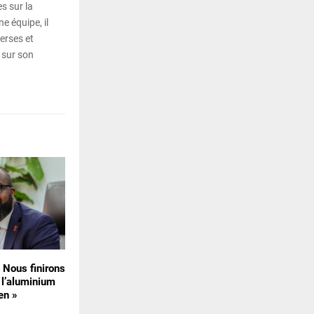
s sur la
e équipe, il
erses et
 sur son
« Nous finirons
 l’aluminium
en »