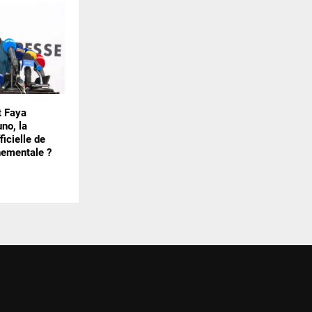
st Faya
no, la
ficielle de
nementale ?