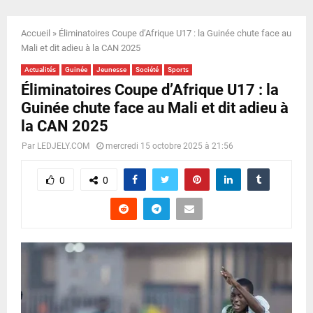
E
Accueil
»
Éliminatoires Coupe d’Afrique U17 : la Guinée chute face au
N
Mali et dit adieu à la CAN 2025
Actualités
Guinée
Jeunesse
Société
Sports
U
Éliminatoires Coupe d’Afrique U17 : la
Guinée chute face au Mali et dit adieu à
la CAN 2025
Par
LEDJELY.COM
mercredi 15 octobre 2025 à 21:56
0
0