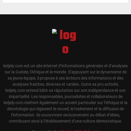
ledjely.com est un site internet d’informations générales et d’analyses
sur la Guinée, l’Afrique et le monde. S’appuyant sur le dynamisme de
sa jeune équipe, il propose à ses lecteurs des informations et des
analyses fraiches, diverses et variées. Outre sa pro-activité,
ledjely.com entend bâtir sa réputation sur son indépendance et son
impartialité. Les responsables, journalistes et collaborateurs de
ledjely.com mettent également un accent particulier sur l’éthique et la
déontologie qui régissent le recueil, le traitement et la diffusion de
l’information. Ils souscrivent exclusivement au débat d’idées,
contribuant ainsi à l’établissement d’une culture démocratique.