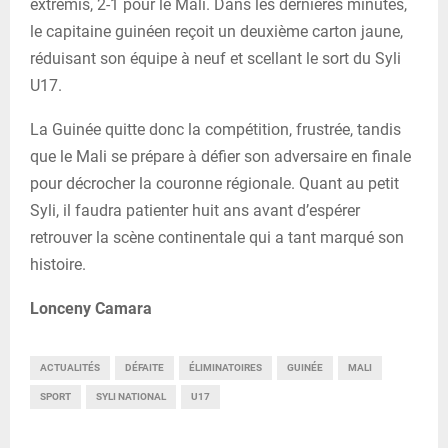
extremis, 2-1 pour le Mali. Dans les dernières minutes,
le capitaine guinéen reçoit un deuxième carton jaune,
réduisant son équipe à neuf et scellant le sort du Syli
U17.
La Guinée quitte donc la compétition, frustrée, tandis
que le Mali se prépare à défier son adversaire en finale
pour décrocher la couronne régionale. Quant au petit
Syli, il faudra patienter huit ans avant d’espérer
retrouver la scène continentale qui a tant marqué son
histoire.
Lonceny Camara
ACTUALITÉS
DÉFAITE
ÉLIMINATOIRES
GUINÉE
MALI
SPORT
SYLI NATIONAL
U17