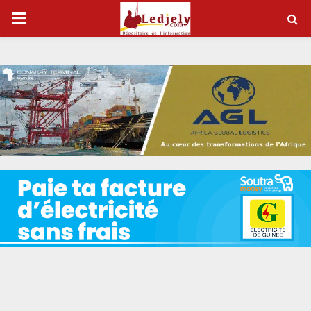
P
R
I
M
A
R
Y
M