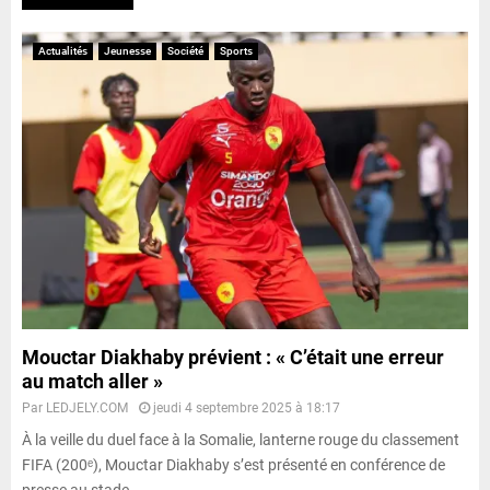
Actualités
Jeunesse
Société
Sports
Mouctar Diakhaby prévient : « C’était une erreur
au match aller »
Par
LEDJELY.COM
jeudi 4 septembre 2025 à 18:17
À la veille du duel face à la Somalie, lanterne rouge du classement
FIFA (200ᵉ), Mouctar Diakhaby s’est présenté en conférence de
presse au stade...