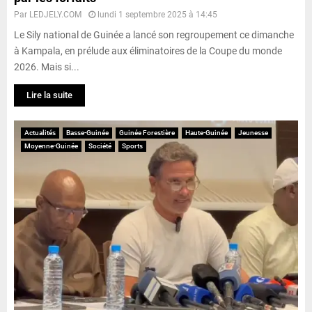
Par
LEDJELY.COM
lundi 1 septembre 2025 à 14:45
Le Sily national de Guinée a lancé son regroupement ce dimanche
à Kampala, en prélude aux éliminatoires de la Coupe du monde
2026. Mais si...
Lire la suite
Actualités
Basse-Guinée
Guinée Forestière
Haute-Guinée
Jeunesse
Moyenne-Guinée
Société
Sports