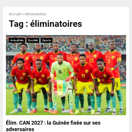
E
Accueil
»
éliminatoires
N
Tag : éliminatoires
U
Actualités
Société
Sports
Élim. CAN 2027 : la Guinée fixée sur ses
adversaires