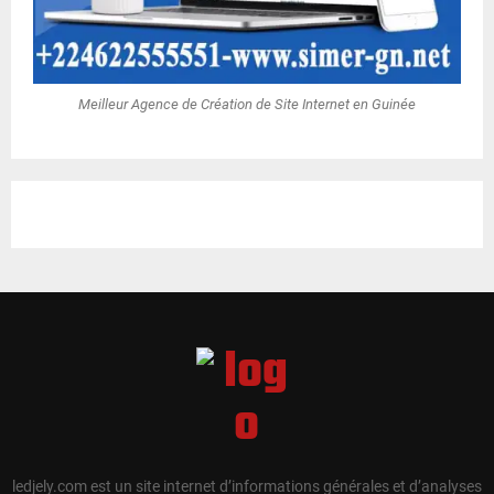
Meilleur Agence de Création de Site Internet en Guinée
ledjely.com est un site internet d’informations générales et d’analyses