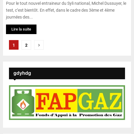
Pour le tout nouvel entraineur du Syli national, Michel Dussuyer, le
test, c’est bientôt. En effet, dans le cadre des 3ème et 4ème
journées des...
Lire la suite
P
1
2
a
g
gdyhdg
i
n
a
t
i
o