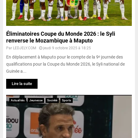
Éliminatoires Coupe du Monde 2026 : le Syli
renverse le Mozambique à Maputo
Par
LEDJELY.COM
jeudi 9 octobre 2025 à 18:25
En déplacement à Maputo pour le compte de la 9ᵉ journée des
qualifications pour la Coupe du Monde 2026, le Syli national de
Guinée a...
Lire la suite
Actualités
Jeunesse
Société
Sports