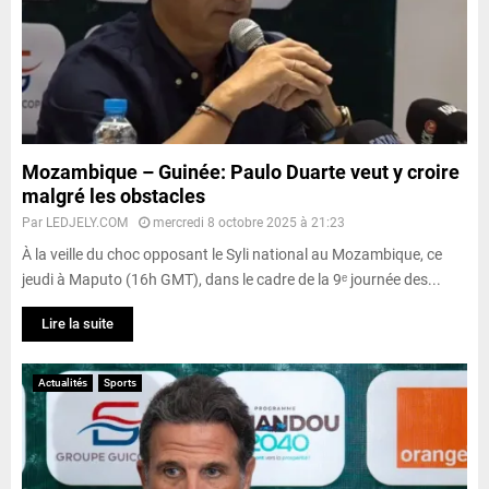
Mozambique – Guinée: Paulo Duarte veut y croire
malgré les obstacles
Par
LEDJELY.COM
mercredi 8 octobre 2025 à 21:23
À la veille du choc opposant le Syli national au Mozambique, ce
jeudi à Maputo (16h GMT), dans le cadre de la 9ᵉ journée des...
Lire la suite
Actualités
Sports