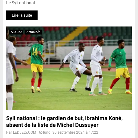
Le Syli national...
Lire la suite
A la une
Actualités
Syli national : le gardien de but, Ibrahima Koné,
absent de la liste de Michel Dussuyer
Par
LEDJELY.COM
lundi 30 septembre 2024 à 17:22