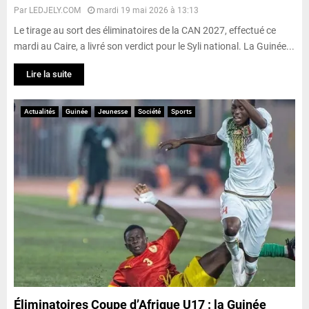
Par
LEDJELY.COM
mardi 19 mai 2026 à 13:13
Le tirage au sort des éliminatoires de la CAN 2027, effectué ce
mardi au Caire, a livré son verdict pour le Syli national. La Guinée...
Lire la suite
Actualités
Guinée
Jeunesse
Société
Sports
Éliminatoires Coupe d’Afrique U17 : la Guinée