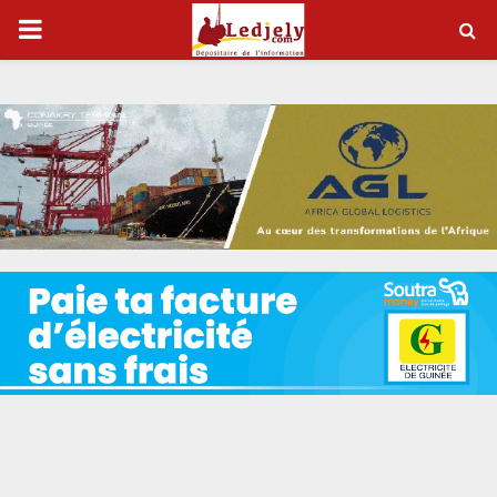
P
R
I
M
A
R
Y
M