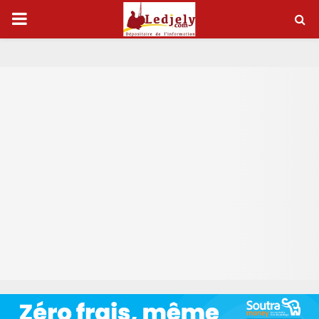
P
R
I
M
A
R
Y
M