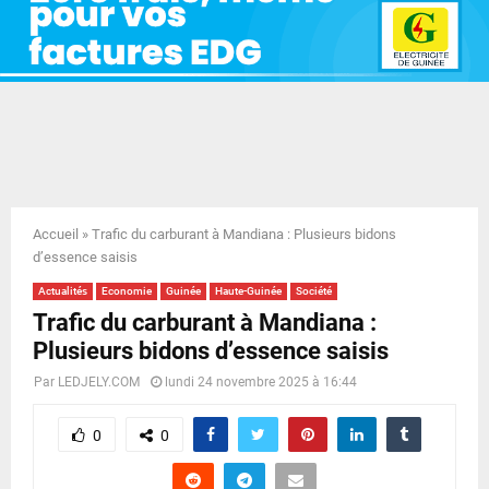
E
N
U
Accueil
»
Trafic du carburant à Mandiana : Plusieurs bidons
d’essence saisis
Actualités
Economie
Guinée
Haute-Guinée
Société
Trafic du carburant à Mandiana :
Plusieurs bidons d’essence saisis
Par
LEDJELY.COM
lundi 24 novembre 2025 à 16:44
0
0