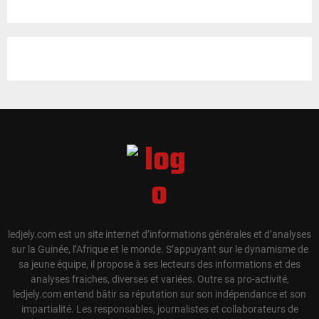
ledjely.com est un site internet d’informations générales et d’analyses
sur la Guinée, l’Afrique et le monde. S’appuyant sur le dynamisme de
sa jeune équipe, il propose à ses lecteurs des informations et des
analyses fraiches, diverses et variées. Outre sa pro-activité,
ledjely.com entend bâtir sa réputation sur son indépendance et son
impartialité. Les responsables, journalistes et collaborateurs de