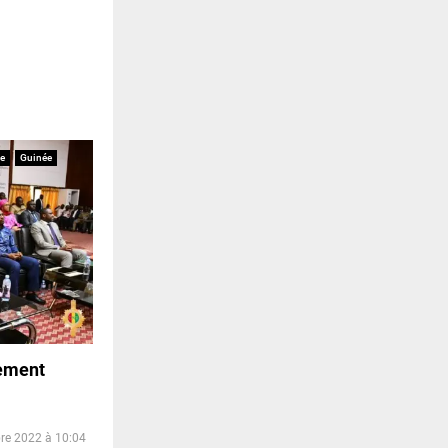
e
Guinée
ement
re 2022 à 10:04