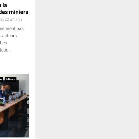
 la
des miniers
 2022 à 17:08
viennent pas
s acteurs
 Les
eur...
e
Mines