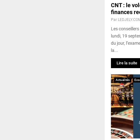
CNT : le vol
finances re
Par
LEDJELY.CO
Les conseillers
lundi, 19 septe
du jour, l’exam
la...
Lire la suite
Actualités
Eco