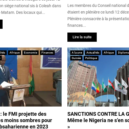
Les membres du Conseil national de
on siège national sis à Coleah dans
étaient en plénière ce lundi 12 dé
Matam. Des locaux qui...
Plénière consacrée à la présentatio
finances...
Lire la suite
ités
Afrique
Economie
Finances
A la une
Actualités
Afrique
Diploma
e
Guinée
Politique
 le FMI projette des
SANCTIONS CONTRE LA GU
es moins sombres pour
Même le Nigeria ne s’en so
ubsaharienne en 2023
»