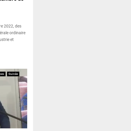
re 2022, des
rale ordinaire
strie et
ces
Guinée