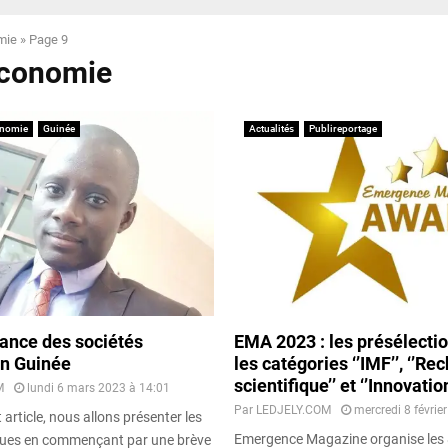
mie
»
Page 9
économie
nomie
Guinée
Actualités
Publireportage
ance des sociétés
EMA 2023 : les présélecti
en Guinée
les catégories ‘’IMF’’, ‘’Re
scientifique’’ et ‘’Innovation
M
lundi 6 mars 2023 à 14:01
Par
LEDJELY.COM
mercredi 8 févrie
 article, nous allons présenter les
Emergence Magazine organise les 
ques en commençant par une brève