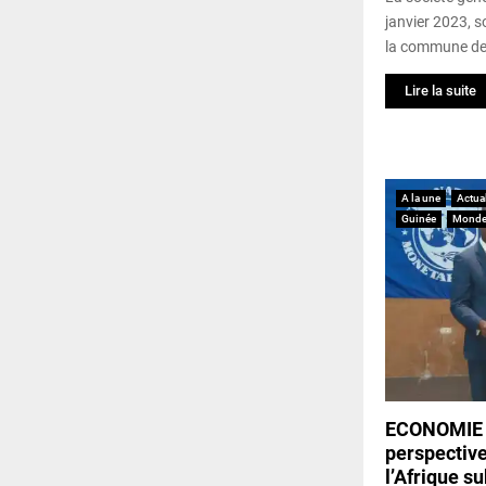
janvier 2023, s
la commune de 
Lire la suite
A la une
Actual
Guinée
Mond
ECONOMIE :
perspectiv
l’Afrique s