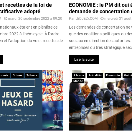
et recettes de la loi de
ECONOMIE : le PM dit oui à
ctificative adopté
demande de concertation 
M
mardi 20 septembre 2022 à 09:20
Par
LEDJELY.COM
mercredi 31 août
 nationaux étaient en plénière ce
Les demandes de concertation ne 
mbre 2022 à l’hémicycle. À l’ordre
que des coalitions politiques ou de
en et l’adoption du volet recettes de
sociaux en direction des autorités.
entreprises du très stratégique sect
Lire la suite
nomie
Guinée
Tribune
A la une
Actualités
Economie
Guiné
Monde