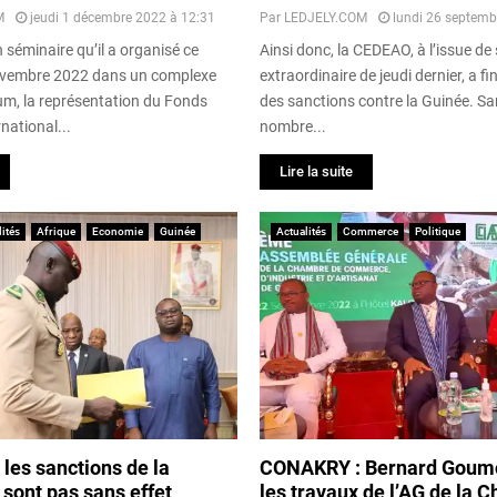
M
jeudi 1 décembre 2022 à 12:31
Par
LEDJELY.COM
lundi 26 septemb
n séminaire qu’il a organisé ce
Ainsi donc, la CEDEAO, à l’issue d
ovembre 2022 dans un complexe
extraordinaire de jeudi dernier, a fi
oum, la représentation du Fonds
des sanctions contre la Guinée. S
national...
nombre...
Lire la suite
ités
Afrique
Economie
Guinée
Actualités
Commerce
Politique
 les sanctions de la
CONAKRY : Bernard Goum
sont pas sans effet
les travaux de l’AG de la 