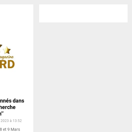
onnés dans
cherche
’’
r 2023 à 13:52
8 et 9 Mars