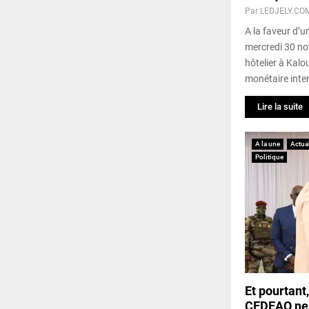
Par
LEDJELY.CO
A la faveur d’u
mercredi 30 n
hôtelier à Kal
monétaire inter
Lire la suite
A la une
Actual
Politique
Et pourtant,
CEDEAO ne 