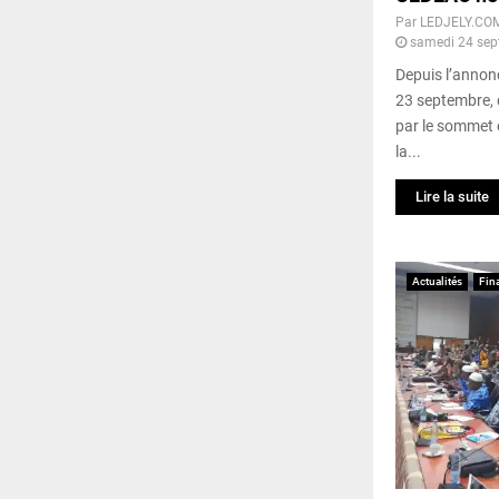
Par
LEDJELY.CO
samedi 24 sep
Depuis l’annon
23 septembre, d
par le sommet 
la...
Lire la suite
Actualités
Fin