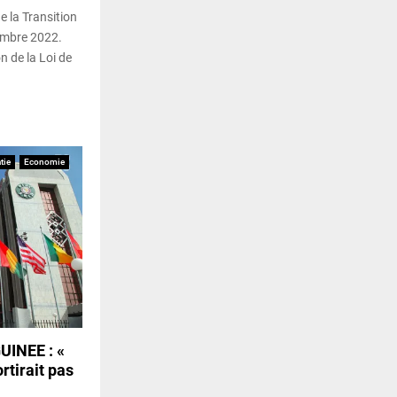
 la Transition
cembre 2022.
n de la Loi de
tie
Economie
INEE : «
rtirait pas