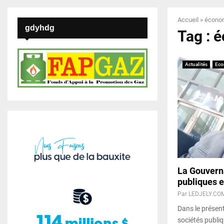
Accueil
»
écono
gdyhdg
Tag : 
Actualités
Eco
La Gouvern
publiques 
Par
LEDJELY.CO
Dans le présent
sociétés publi