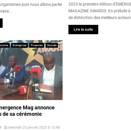
2023 la première édition d’EMER
 organismes puis nous allons parler
MAGAZINE AWARDS. En prélude à 
aire...
de distinction des meilleurs acteurs
Lire la suite
nomie
Entreprise
Finances
Guinée
Emergence Mag annonce
s de sa cérémonie
M
mercredi 25 janvier 2023 à 15:48