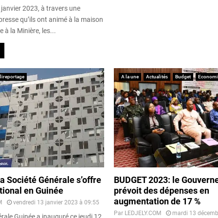
janvier 2023, à travers une
presse qu’ils ont animé à la maison
e à la Minière, les...
lireportage
A la une
Actualités
Budget
Economi
 Société Générale s’offre
BUDGET 2023: le Gouvern
tional en Guinée
prévoit des dépenses en
augmentation de 17 %
M
vendredi 13 janvier 2023 à 09:55
Par
LEDJELY.COM
mardi 13 décemb
rale Guinée a inauguré ce jeudi 12