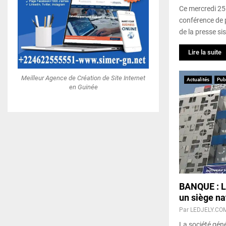
Ce mercredi 25 
conférence de 
de la presse sis
Lire la suite
Meilleur Agence de Création de Site Internet
Actualités
Pub
en Guinée
BANQUE : La
un siège na
Par
LEDJELY.CO
La société géné