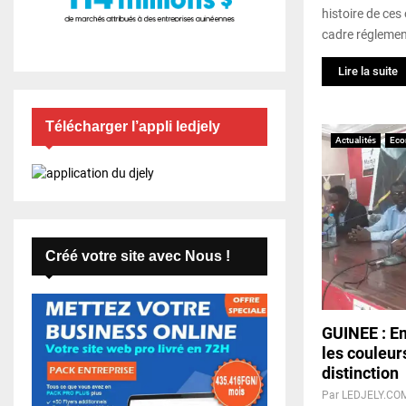
histoire de ces
cadre réglement
Lire la suite
Télécharger l’appli ledjely
Actualités
Eco
Créé votre site avec Nous !
GUINEE : 
les couleur
distinction
Par
LEDJELY.CO