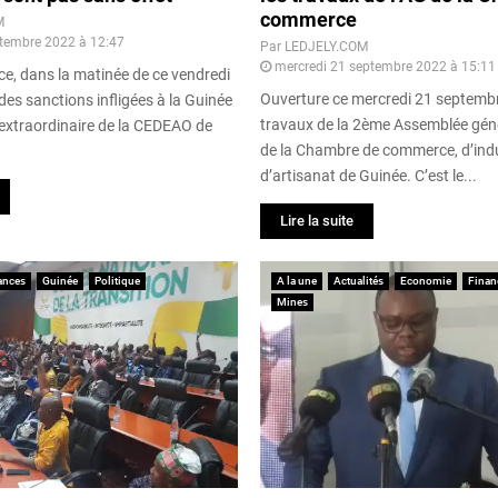
commerce
M
tembre 2022 à 12:47
Par
LEDJELY.COM
mercredi 21 septembre 2022 à 15:11
ce, dans la matinée de ce vendredi
Ouverture ce mercredi 21 septemb
es sanctions infligées à la Guinée
travaux de la 2ème Assemblée géné
extraordinaire de la CEDEAO de
de la Chambre de commerce, d’indu
d’artisanat de Guinée. C’est le...
Lire la suite
ances
Guinée
Politique
A la une
Actualités
Economie
Finan
Mines