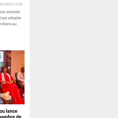
re 2022 à 13:42
e son sommet
ni par adopter
anctions au
ou lance
Chambre de