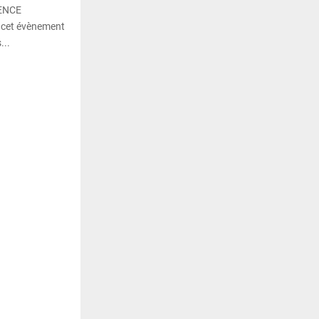
GENCE
cet évènement
...