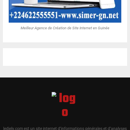
Meilleur Agence de Création de Site Internet en Guinée
ledjely.com est un site internet d’informations générales et d’analyses