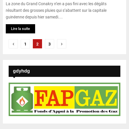
La zone du Grand Conakry n’en a pas fini avec les dégâts
résultant des grosses pluies qui s’abattent sur la capitale
guinéenne depuis hier samedi....
Lire la suite
P
1
2
3
a
g
gdyhdg
i
n
a
t
i
o