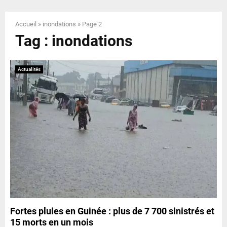
E
Accueil
»
inondations
»
Page 2
N
Tag : inondations
U
Actualités
Fortes pluies en Guinée : plus de 7 700 sinistrés et
15 morts en un mois