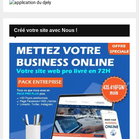
i
o
n
Créé votre site avec Nous !
s