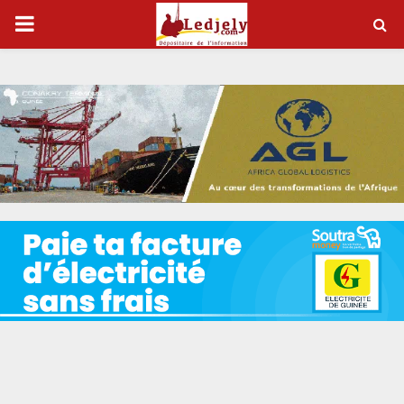
P
R
I
M
A
R
Y
M