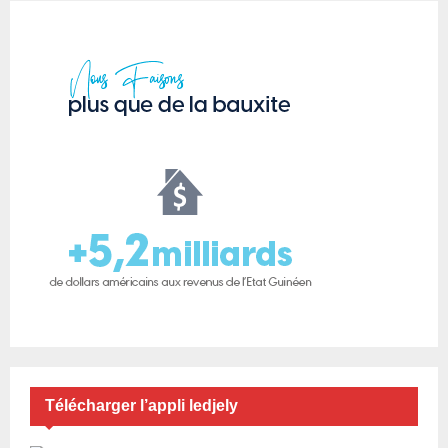
n
d
e
s
p
u
b
l
i
c
a
Télécharger l’appli ledjely
t