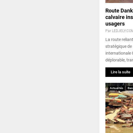
Route Danka
calvaire in
usagers
Par
LEDJELY.CO
La route relia
stratégique de 
internationale 
déplorable, tr
Lire la suite
Actualités
Bas