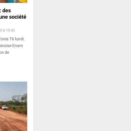
: des
une société
5 à 10:43
fonia T6 lundi.
chinoise Enam
ion de