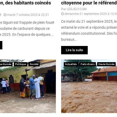
ion, des habitants coincés
citoyenne pour le référen
Par
LEDJELY.COM
dimanche 21 septembre 2025 à 12:0
M
mardi 7 octobre 2025 à 22:31
Ce matin du 21 septembre 2025, le
e Siguiri est frappée de plein fouet
entamé le vote et a répondu présen
soudaine de carburant depuis ce
référendum constitutionnel. Dès l’
e 2025. En l’espace de quelques...
bureaux...
Lire la suite
se-Guinée
Politique
Société
Actualités
Faits-divers
Haute-Guinée