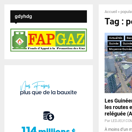
Accueil
»
popula
gdyhdg
Tag : 
Actualités
Bas
Guinée
Guinée
Moyenne-Guinée
Les Guinéen
les routes e
reléguée (
Par
LEDJELY.CO
À moins d’un mo