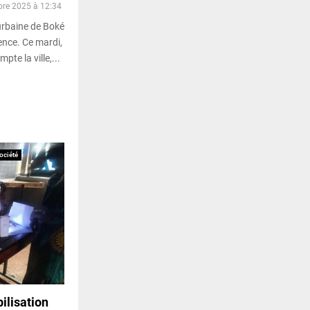
bre 2025 à 12:34
rbaine de Boké
ence. Ce mardi,
pte la ville,...
ociété
ilisation