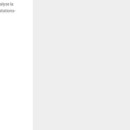
alyse la
stations-