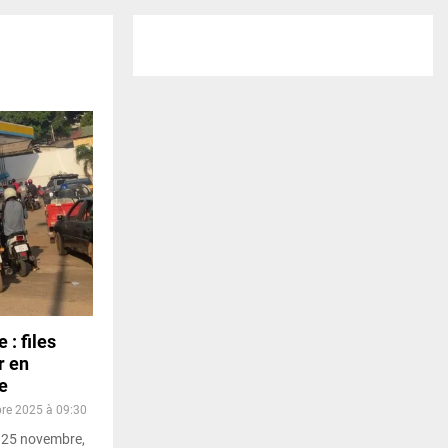
 : files
r en
e
re 2025 à 09:30
i 25 novembre,