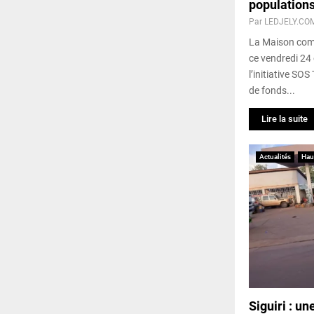
population
Par
LEDJELY.CO
La Maison com
ce vendredi 24 
l’initiative SO
de fonds...
Lire la suite
Actualités
Hau
Siguiri : u