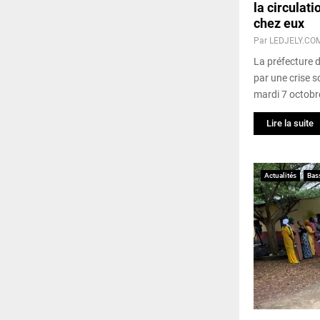
la circulat
chez eux
Par
LEDJELY.CO
La préfecture d
par une crise 
mardi 7 octobr
Lire la suite
Actualités
Bas