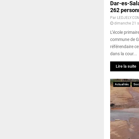
Dar-es-Sala
262 personn
Par
LEDJELY.CO
dimanche 21 s
L’école primair
commune de Gbe
référendaire c
dans la cour...
Lire la suite
Actualités
Soc