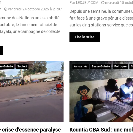
s
Par
LEDJELY.COM
mercredi 15 octo
M
vendredi 24 octobre 2025 à 21:07
Depuis une semaine, la commune u
mune des Nations unies a abrité
fait face à une grave pénurie d’ess
octobre, le lancement officiel de
sur les cinq stations-service que com
S Tayaki, une campagne de collecte
Lire la suite
te-Guinée
Société
Actualités
Basse-Guinée
Politique
S
ne crise d’essence paralyse
Kountia CBA Sud : une mob