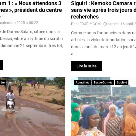
m 1 : « Nous attendons 3
Siguiri : Kemoko Camara 
es », président du centre
sans vie après trois jours 
recherches
M
eptembre 2025 à 08:22
Par
LEDJELY.COM
samedi 16 août 
e de Dar-es-Salam, située dans la
Comme nous l’annoncions dans no
ssia, vibre au rythme du scrutin
articles, la violente inondation sur
e dimanche 21 septembre. Très tôt,
dans la nuit du mardi 12 au jeudi 
a...
Lire la suite
iété
Actualités
Basse-Guinée
Société