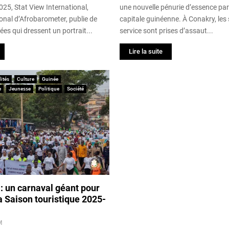
25, Stat View International,
une nouvelle pénurie d’essence par
onal d’Afrobarometer, publie de
capitale guinéenne. À Conakry, les 
es qui dressent un portrait...
service sont prises d’assaut...
Lire la suite
ités
Culture
Guinée
e
Jeunesse
Politique
Société
: un carnaval géant pour
a Saison touristique 2025-
M