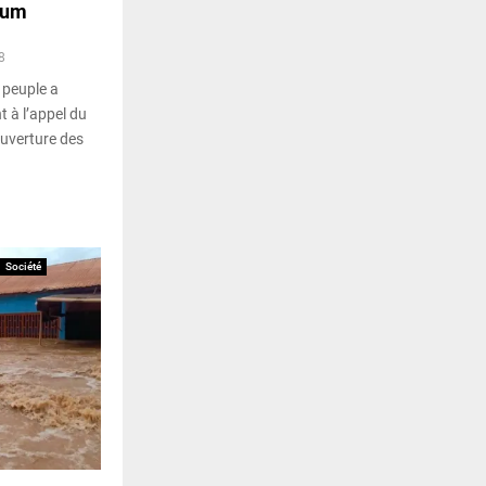
dum
8
 peuple a
t à l’appel du
ouverture des
Société