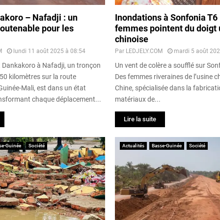
koro – Nafadji : un
Inondations à Sonfonia T6 
soutenable pour les
femmes pointent du doigt 
chinoise
M
lundi 11 août 2025 à 08:54
Par
LEDJELY.COM
mardi 5 août 202
nt Dankakoro à Nafadji, un tronçon
Un vent de colère a soufflé sur Son
50 kilomètres sur la route
Des femmes riveraines de l’usine 
Guinée-Mali, est dans un état
Chine, spécialisée dans la fabricat
ansformant chaque déplacement...
matériaux de...
Lire la suite
se-Guinée
Société
Actualités
Basse-Guinée
Société