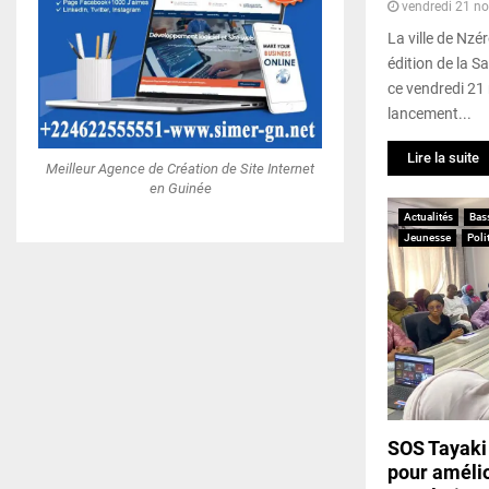
vendredi 21 n
La ville de Nzér
édition de la S
ce vendredi 21
lancement...
Lire la suite
Meilleur Agence de Création de Site Internet
en Guinée
Actualités
Bas
Jeunesse
Poli
SOS Tayaki 
pour amélio