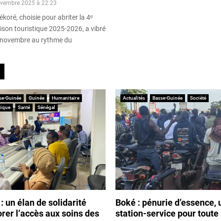
ovembre 2025 à 22:23
ékoré, choisie pour abriter la 4ᵉ
aison touristique 2025-2026, a vibré
 novembre au rythme du
se-Guinée
Guinée
Humanitaire
Actualités
Basse-Guinée
Société
tique
Santé
Sénégal
: un élan de solidarité
Boké : pénurie d’essence, 
rer l’accès aux soins des
station-service pour toute l