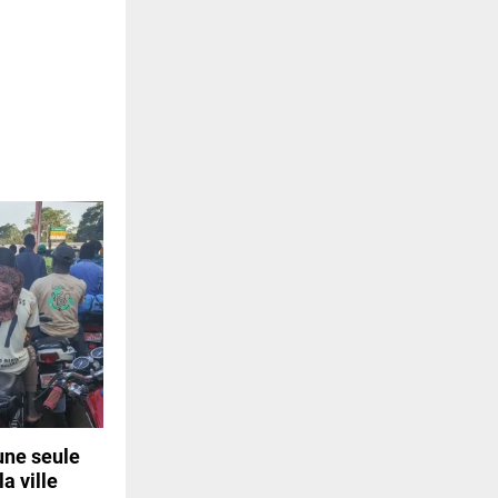
une seule
a ville