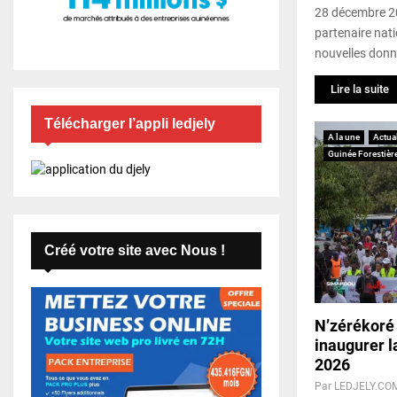
28 décembre 20
partenaire nati
nouvelles donné
Lire la suite
Télécharger l’appli ledjely
A la une
Actual
Guinée Forestièr
Créé votre site avec Nous !
N’zérékoré 
inaugurer l
2026
Par
LEDJELY.CO