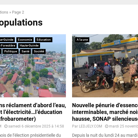
tions
»
Page 2
populations
se-Guinée
Economie
Education
A la une
 Forestière
Haute-Guinée
Politique
Santé
Société
s réclament d’abord l’eau,
Nouvelle pénurie d’essence
t l’électricité…l’éducation
interminables, marché noi
Afrobarometer)
hausse, SONAP silencieus
M
samedi 6 décembre 2025 à 14:58
Par
LEDJELY.COM
mardi 25 novemb
is de l’élection présidentielle du
Depuis la nuit du lundi 24 au mard