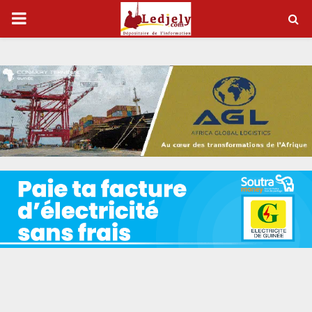
P
R
I
M
A
R
Y
M