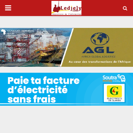
P
R
I
M
A
R
Y
M