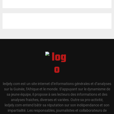
ledjely.com est un site internet d’informations générales et d’analyses
sur la Guinée, l’Afrique et le monde. S’appuyant sur le dynamisme de
sa jeune équipe, il propose à ses lecteurs des informations et des
analyses fraiches, diverses et variées. Outre sa pro-activité,
ledjely.com entend bâtir sa réputation sur son indépendance et son
impartialité. Les responsables, journalistes et collaborateurs de