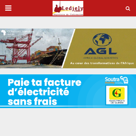
P
R
I
M
A
R
Y
M