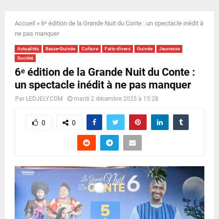
E
Accueil
»
6ᵉ édition de la Grande Nuit du Conte : un spectacle inédit à
N
ne pas manquer
Actualités
Basse-Guinée
Culture
Faits-divers
Guinée
Jeunesse
U
Société
6ᵉ édition de la Grande Nuit du Conte :
un spectacle inédit à ne pas manquer
Par
LEDJELY.COM
mardi 2 décembre 2025 à 15:28
0
0