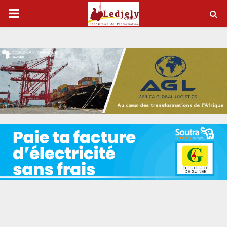
P
R
I
M
A
R
Y
M