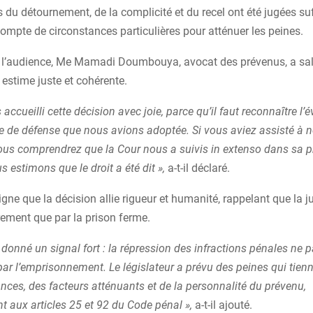
s du détournement, de la complicité et du recel ont été jugées suf
ompte de circonstances particulières pour atténuer les peines.
de l’audience, Me Mamadi Doumbouya, avocat des prévenus, a sa
l estime juste et cohérente.
accueilli cette décision avec joie, parce qu’il faut reconnaître l’
gne de défense que nous avions adoptée. Si vous aviez assisté à 
vous comprendrez que la Cour nous a suivis in extenso dans sa p
s estimons que le droit a été dit »,
a-t-il déclaré.
igne que la décision allie rigueur et humanité, rappelant que la j
rement que par la prison ferme.
a donné un signal fort : la répression des infractions pénales ne 
ar l’emprisonnement. Le législateur a prévu des peines qui tie
nces, des facteurs atténuants et de la personnalité du prévenu,
 aux articles 25 et 92 du Code pénal »,
a-t-il ajouté.