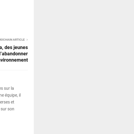
ROCHAIN ARTICLE
a, des jeunes
 d’abandonner
environnement
s sur la
e équipe, il
erses et
 sur son