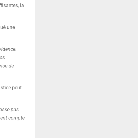
fisantes, la
lué une
évidence.
nos
rise de
ustice peut
passe pas
nnent compte