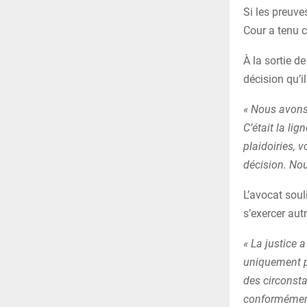
Si les preuve
Cour a tenu c
À la sortie 
décision qu’i
« Nous avons 
C’était la li
plaidoiries, 
décision. Nou
L’avocat soul
s’exercer aut
« La justice 
uniquement p
des circonsta
conformément