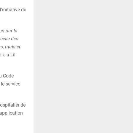
initiative du
on par la
réelle des
ts, mais en
c »
, a-t-il
du Code
le service
ospitalier de
application