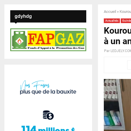
Accueil
»
Kourou
gdyhdg
Actualités
Guiné
Kourou
à un a
Par
LEDJELY.CO