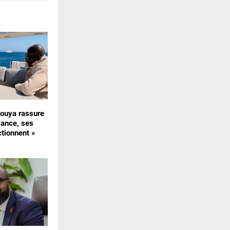
uya rassure
vance, ses
ctionnent »