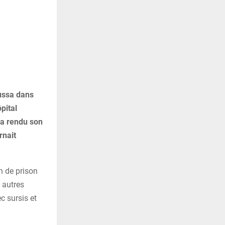
oussa dans
pital
 a rendu son
rnait
 de prison
 autres
c sursis et