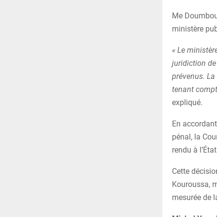
Me Doumbouya 
ministère pub
« Le ministèr
juridiction d
prévenus. La 
tenant compte
expliqué.
En accordant
pénal, la Cou
rendu à l’Éta
Cette décisio
Kouroussa, ma
mesurée de la