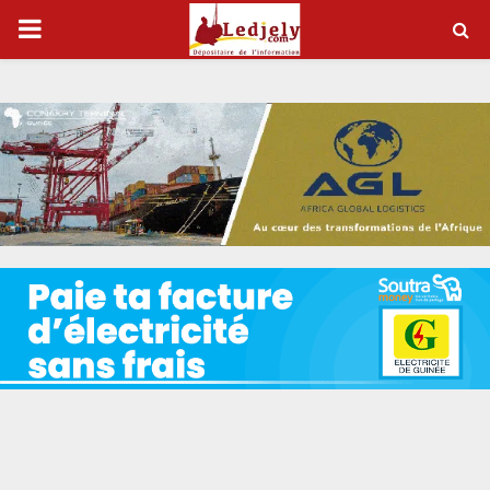
P
R
I
M
A
R
Y
M