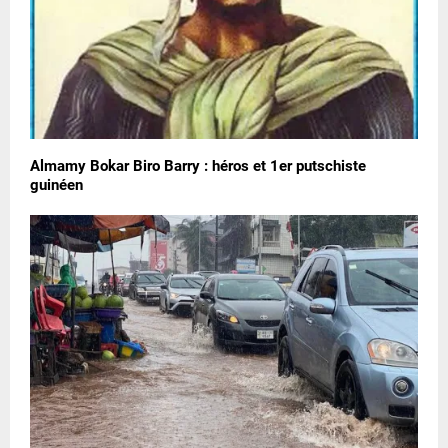
Almamy Bokar Biro Barry : héros et 1er putschiste
guinéen