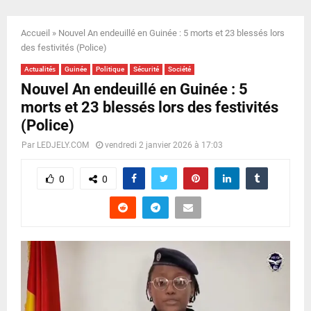
E
Accueil
»
Nouvel An endeuillé en Guinée : 5 morts et 23 blessés lors
N
des festivités (Police)
Actualités
Guinée
Politique
Sécurité
Société
U
Nouvel An endeuillé en Guinée : 5
morts et 23 blessés lors des festivités
(Police)
Par
LEDJELY.COM
vendredi 2 janvier 2026 à 17:03
0
0