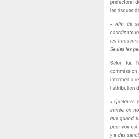
préfectoral d
les risques de
« Afin de s
coordinateur
les fraudeur
Seules les pe
Selon lui, 
commission 
intermédiair
l’attribution
« Quelques p
année, on no
que quand tu
pour voir est-
y a des sanct