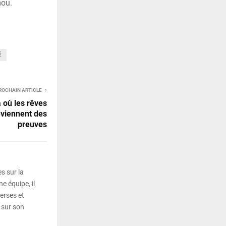
mou.
É
ROCHAIN ARTICLE
à où les rêves
eviennent des
preuves
s sur la
e équipe, il
erses et
 sur son