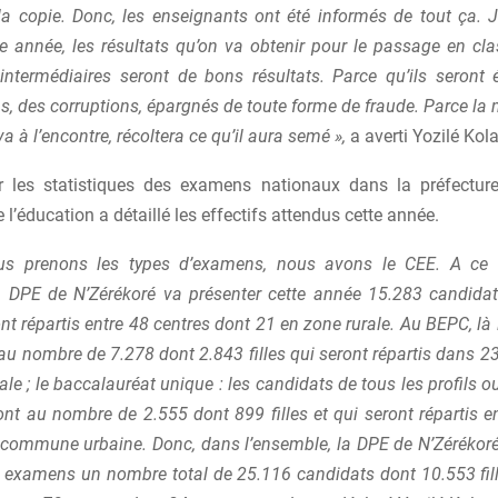
la copie. Donc, les enseignants ont été informés de tout ça. 
te année, les résultats qu’on va obtenir pour le passage en cl
intermédiaires seront de bons résultats. Parce qu’ils seront
, des corruptions, épargnés de toute forme de fraude. Parce la
 va à l’encontre, récoltera ce qu’il aura semé »,
a averti Yozilé Ko
 les statistiques des examens nationaux dans la préfecture,
e l’éducation a détaillé les effectifs attendus cette année.
s prenons les types d’examens, nous avons le CEE. A ce 
a DPE de N’Zérékoré va présenter cette année 15.283 candida
ront répartis entre 48 centres dont 21 en zone rurale. Au BEPC, là
 au nombre de 7.278 dont 2.843 filles qui seront répartis dans 2
ale ; le baccalauréat unique : les candidats de tous les profils o
nt au nombre de 2.555 dont 899 filles et qui seront répartis en
 commune urbaine. Donc, dans l’ensemble, la DPE de N’Zérékoré
is examens un nombre total de 25.116 candidats dont 10.553 fill