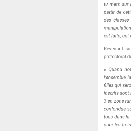
tu mets sur 
partir de cet
des classes 
manipulations
est faite, qui
Revenant sur
préfectoral d
« Quand nou
l’ensemble l
filles qui se
inscrits sont
3 en zone rur
confondue so
tous dans la
pour les tro