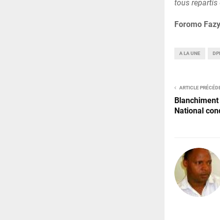
tous repartis
Foromo Fazy
A LA UNE
DP
ARTICLE PRÉCÉD
Blanchiment 
National con