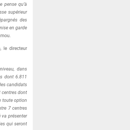
Je pense qu’à
asse supérieur
 épargnés des
 mise en garde
lamou.
 le directeur
niveau, dans
ts dont 6.811
 les candidats
3 centres dont
u toute option
tre 7 centres
 va présenter
es qui seront