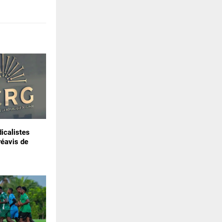
icalistes
réavis de