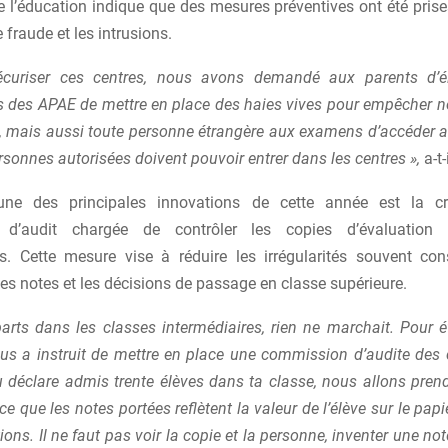
e l’éducation indique que des mesures préventives ont été prise
 fraude et les intrusions.
écuriser ces centres, nous avons demandé aux parents d’é
s des APAE de mettre en place des haies vives pour empêcher 
s, mais aussi toute personne étrangère aux examens d’accéder a
rsonnes autorisées doivent pouvoir entrer dans les centres »,
a-t-
l’une des principales innovations de cette année est la cr
d’audit chargée de contrôler les copies d’évaluation
es. Cette mesure vise à réduire les irrégularités souvent co
 des notes et les décisions de passage en classe supérieure.
arts dans les classes intermédiaires, rien ne marchait. Pour év
us a instruit de mettre en place une commission d’audite des 
 déclare admis trente élèves dans ta classe, nous allons prend
ce que les notes portées reflètent la valeur de l’élève sur le papie
ions. Il ne faut pas voir la copie et la personne, inventer une not