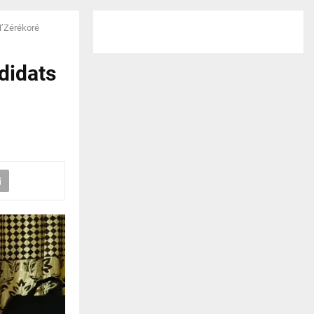
N’Zérékoré
didats