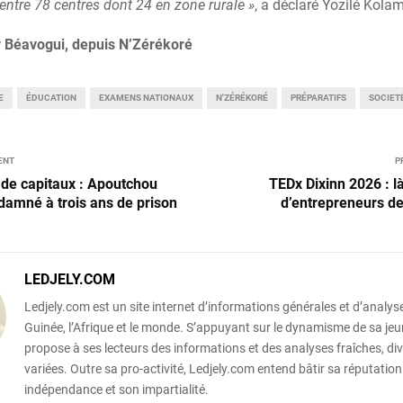
 entre 78 centres dont 24 en zone rurale »
, a déclaré Yozilé Kola
 Béavogui, depuis N’Zérékoré
E
ÉDUCATION
EXAMENS NATIONAUX
N'ZÉRÉKORÉ
PRÉPARATIFS
SOCIET
ENT
P
de capitaux : Apoutchou
TEDx Dixinn 2026 : l
damné à trois ans de prison
d’entrepreneurs d
LEDJELY.COM
Ledjely.com est un site internet d’informations générales et d’analyse
Guinée, l’Afrique et le monde. S’appuyant sur le dynamisme de sa jeun
propose à ses lecteurs des informations et des analyses fraîches, div
variées. Outre sa pro-activité, Ledjely.com entend bâtir sa réputation
indépendance et son impartialité.