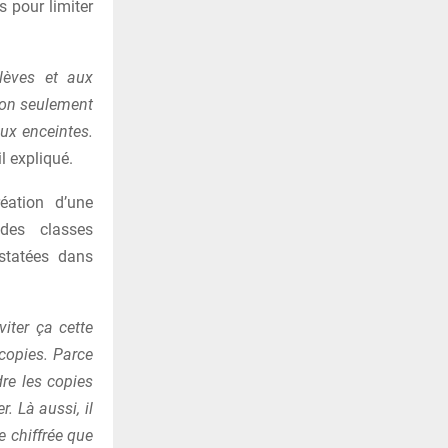
s pour limiter
lèves et aux
non seulement
ux enceintes.
il expliqué.
éation d’une
 des classes
nstatées dans
iter ça cette
copies. Parce
re les copies
r. Là aussi, il
e chiffrée que