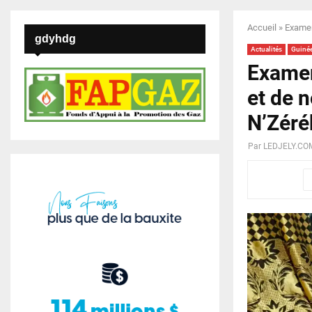
Accueil
»
Examen
gdyhdg
Actualités
Guiné
Examen
et de 
N’Zéré
Par
LEDJELY.CO