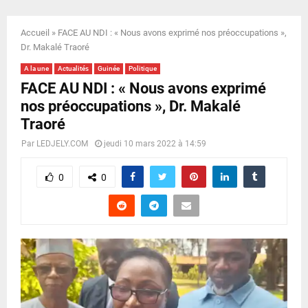
E
Accueil
»
FACE AU NDI : « Nous avons exprimé nos préoccupations »,
N
Dr. Makalé Traoré
A la une
Actualités
Guinée
Politique
U
FACE AU NDI : « Nous avons exprimé
nos préoccupations », Dr. Makalé
Traoré
Par
LEDJELY.COM
jeudi 10 mars 2022 à 14:59
0
0