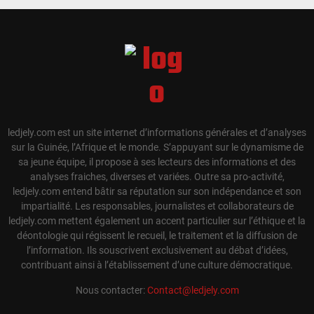
ledjely.com est un site internet d’informations générales et d’analyses
sur la Guinée, l’Afrique et le monde. S’appuyant sur le dynamisme de
sa jeune équipe, il propose à ses lecteurs des informations et des
analyses fraiches, diverses et variées. Outre sa pro-activité,
ledjely.com entend bâtir sa réputation sur son indépendance et son
impartialité. Les responsables, journalistes et collaborateurs de
ledjely.com mettent également un accent particulier sur l’éthique et la
déontologie qui régissent le recueil, le traitement et la diffusion de
l’information. Ils souscrivent exclusivement au débat d’idées,
contribuant ainsi à l’établissement d’une culture démocratique.
Nous contacter:
Contact@ledjely.com