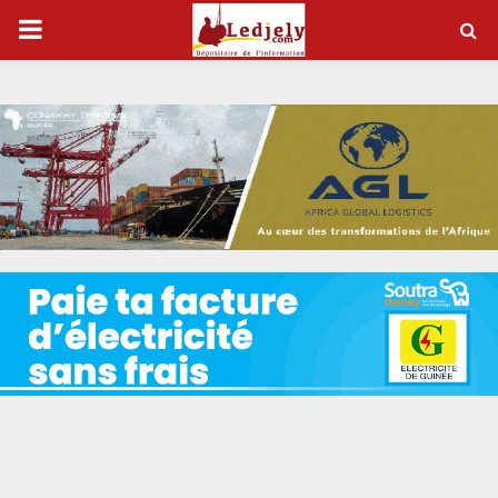
P
R
I
M
A
R
Y
M