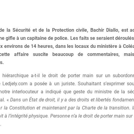
de la Sécurité et de la Protection civile, Bachir Diallo, est a
e gifle à un capitaine de police. Les faits se seraient déroulés
x environs de 14 heures, dans les locaux du ministère à Colé
, cette affaire suscite beaucoup de commentaires, mai
s.
 hiérarchique a-t-il le droit de porter main sur un subordon
 Ledjely.com a posée à un juriste. Souhaitant s’exprimer so
notre interlocuteur a indiqué que geste du ministre de la sécu
al. «
Dans un État de droit, il y a des droits et libertés fondame
 la Constitution et maintenant par la Charte de la transition. I
oit à l’intégrité physique. Personne n’a le droit de porter main sur
.