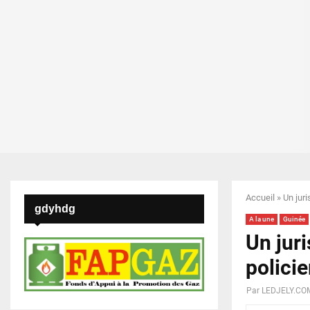
Accueil
»
Un juri
gdyhdg
A la une
Guinée
Un juri
policie
Par
LEDJELY.CO