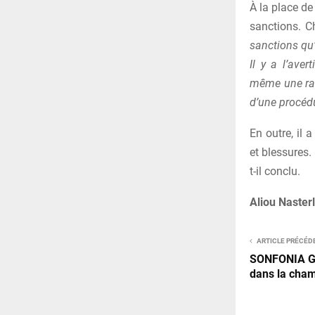
À la place de 
sanctions. C
sanctions qu
Il y a l’ave
même une radi
d’une procéd
En outre, il 
et blessures.
t-il conclu.
Aliou Nasterl
ARTICLE PRÉCÉD
SONFONIA GA
dans la cham