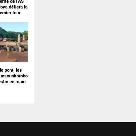
érite de l’AS
oya défiera la
emier tour
de pont, les
ounsounkorobo
estin en main