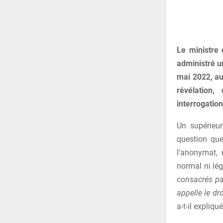
Le ministre 
administré un
mai 2022, au
révélation
interrogation
Un supérieur
question que
l’anonymat, 
normal ni lég
consacrés par
appelle le dr
a-t-il expliqué