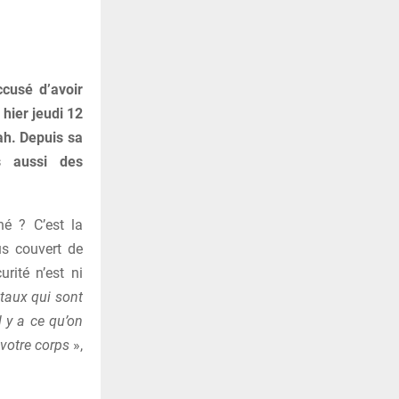
ccusé d’avoir
 hier jeudi 12
ah. Depuis sa
s aussi des
né ? C’est la
us couvert de
rité n’est ni
ntaux qui sont
l y a ce qu’on
 votre corps
»,