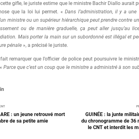
cette gifle, le juriste estime que le ministre Bachir Diallo aurait
hose que la loi lui permet. «
Dans l’administration, il y a une
’un ministre ou un supérieur hiérarchique peut prendre contre u
rtissement ou de manière graduelle, ça peut aller jusqu’au li
ation. Mais porter la main sur un subordonné est illégal et peut
ure pénale
», a précisé le juriste.
a fait remarquer que l’officier de police peut poursuivre le minis
 «
Parce que c’est un coup que le ministre a administré à son s
in
ENT
P
RE : un jeune retrouvé mort
GUINÉE : la junte milita
bre de sa petite amie
du chronogramme de 36 m
le CNT et interdit les 