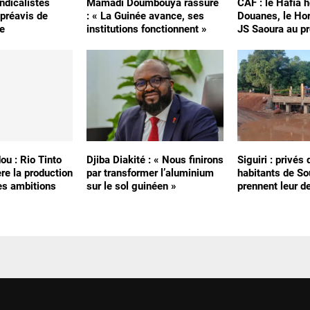
ndicalistes
Mamadi Doumbouya rassure
CAF : le Hafia h
préavis de
: « La Guinée avance, ses
Douanes, le Hor
e
institutions fonctionnent »
JS Saoura au pr
ou : Rio Tinto
Djiba Diakité : « Nous finirons
Siguiri : privés 
re la production
par transformer l’aluminium
habitants de S
es ambitions
sur le sol guinéen »
prennent leur d