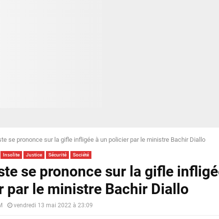
ste se prononce sur la gifle infligée à un policier par le ministre Bachir Diallo
Insolite
Justice
Sécurité
Société
ste se prononce sur la gifle inflig
r par le ministre Bachir Diallo
M
vendredi 13 mai 2022 à 23:09