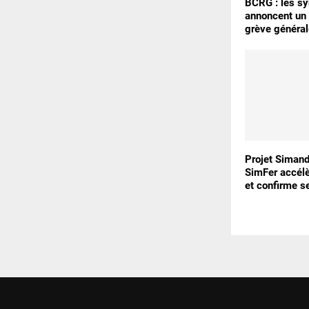
BCRG : les sy
annoncent un 
grève général
Projet Simand
SimFer accélè
et confirme s