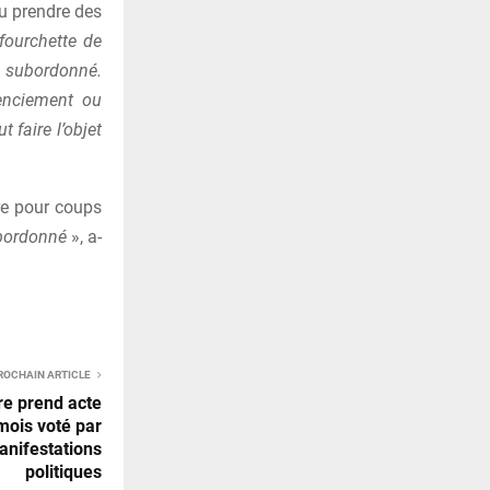
 pu prendre des
 fourchette de
n subordonné.
cenciement ou
 faire l’objet
tre pour coups
ubordonné
», a-
ROCHAIN ARTICLE
ire prend acte
ois voté par
manifestations
politiques