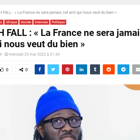
 FALL : « La France ne sera jamais cet ami qui nous veut du bien »
és
Afrique
Guinée
Interview
Politique
 FALL : « La France ne sera jamai
i nous veut du bien »
M
mercredi 25 mai 2022 à 21:34
0
0