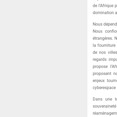
de l’Afrique 
domination a
Nous dépendo
Nous confio
étrangères. 
la fourniture
de nos ville
regards imp
propose l’Af
proposent n
enjeux tourn
cyberespace o
Dans une te
souveraineté 
réaménagemen