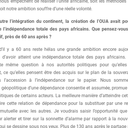
us empêchent de réaliser l’unité africaine, soit les méthodes 
oit notre ambition souffre d’une réelle volonté.
utre l’intégration du continent, la création de l’OUA avait pou
 l’indépendance totale des pays africains. Que pensez-vous 
if, près de 60 ans après ?
 d’il y a 60 ans reste hélas une grande ambition encore aujo
d’avoir atteint une indépendance totale des pays africains. 
tte même question à nos autorités politiques pour qu’elles
, ce qu’elles pensent être des acquis sur le plan de la souver
is l’accession à l’indépendance sur le papier. Nous som
n géopolitique d’une dépendance consentie et assumée, promue 
itiques de certains acteurs. La meilleure manière d’atteindre cet 
re cette relation de dépendance pour la substituer par une rel
utuelle avec les autres. Je voudrais saisir l’opportunité que 
r alerter et tirer sur la sonnette d’alarme par rapport à la nou
ui se dessine sous nos yeux. Plus de 130 ans après le partage