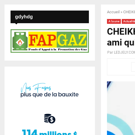
Accueil
»
CHEIKH
gdyhdg
A la une
Actualit
CHEIKH
ami qu
Par
LEDJELY.CO