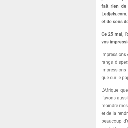
fait rien de
Ledjely.com,
et de sens d
Ce 25 mai, l
vos impressi
Impressions 
rangs dispers
Impressions m
que sur le pap
L’Afrique qu
l’avons aussi
moindre mesur
et de la rend
beaucoup d’é