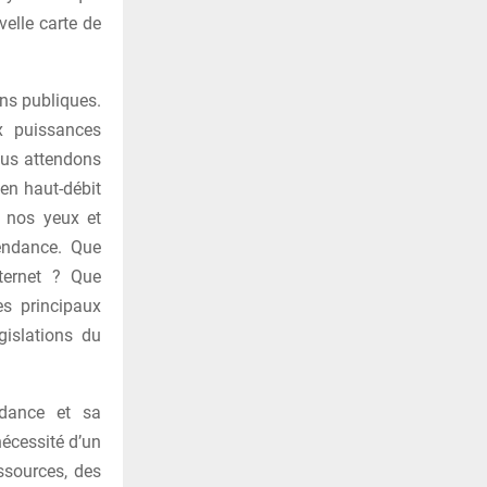
velle carte de
ns publiques.
x puissances
ous attendons
 en haut-débit
s nos yeux et
endance. Que
nternet ? Que
s principaux
gislations du
ndance et sa
nécessité d’un
ssources, des