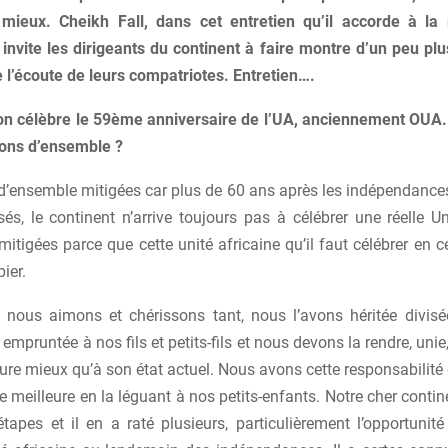
 mieux. Cheikh Fall, dans cet entretien qu’il accorde à la
 invite les dirigeants du continent à faire montre d’un peu pl
e l’écoute de leurs compatriotes. Entretien….
’on célèbre le 59ème anniversaire de l’UA, anciennement OUA.
ons d’ensemble ?
d’ensemble mitigées car plus de 60 ans après les indépendance
és, le continent n’arrive toujours pas à célébrer une réelle Un
itigées parce que cette unité africaine qu’il faut célébrer en ce
ier.
e nous aimons et chérissons tant, nous l’avons héritée divis
 empruntée à nos fils et petits-fils et nous devons la rendre, uni
e mieux qu’à son état actuel. Nous avons cette responsabilité d
re meilleure en la léguant à nos petits-enfants. Notre cher contin
tapes et il en a raté plusieurs, particulièrement l’opportunité