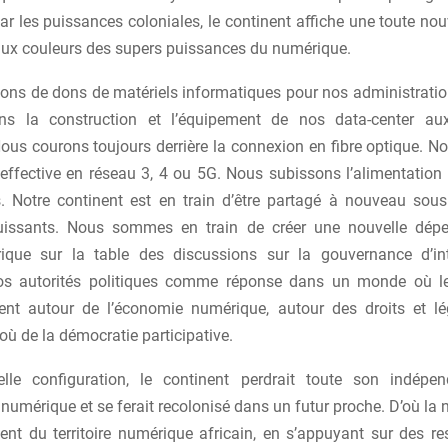
par les puissances coloniales, le continent affiche une toute nou
ux couleurs des supers puissances du numérique.
ns de dons de matériels informatiques pour nos administratio
ns la construction et l’équipement de nos data-center au
Nous courons toujours derrière la connexion en fibre optique. N
 effective en réseau 3, 4 ou 5G. Nous subissons l’alimentation
s. Notre continent est en train d’être partagé à nouveau sou
uissants. Nous sommes en train de créer une nouvelle dép
rique sur la table des discussions sur la gouvernance d’i
os autorités politiques comme réponse dans un monde où le
ent autour de l’économie numérique, autour des droits et lé
ù de la démocratie participative.
lle configuration, le continent perdrait toute son indépe
numérique et se ferait recolonisé dans un futur proche. D’où la 
t du territoire numérique africain, en s’appuyant sur des re