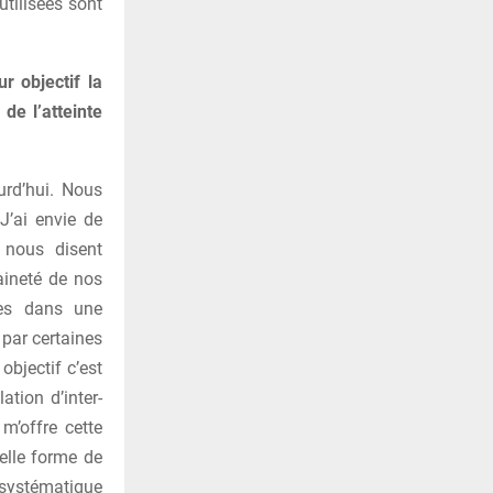
utilisées sont
r objectif la
de l’atteinte
urd’hui. Nous
J’ai envie de
 nous disent
aineté de nos
mes dans une
par certaines
objectif c’est
ation d’inter-
m’offre cette
velle forme de
 systématique