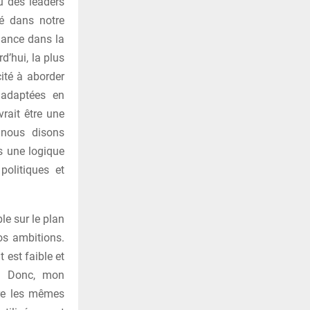
u des leaders
dé dans notre
dance dans la
rd’hui, la plus
ité à aborder
 adaptées en
vrait être une
 nous disons
s une logique
politiques et
le sur le plan
os ambitions.
 est faible et
e. Donc, mon
tre les mêmes