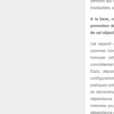
démons qui no
inadaptées, s
A la base, o
promotion de
de cet object
Cet objectif
sommes loin 
formuler ce
concrètement
États, depu
configuratio
pratiques pol
de déconstrui
dépendance m
interview pou
dépendance q