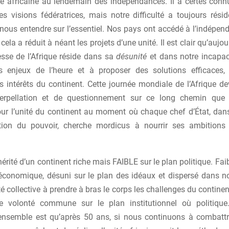
ité africaine au lendemain des indépendances. Il a certes conn
es visions fédératrices, mais notre difficulté a toujours rési
 nous entendre sur l’essentiel. Nos pays ont accédé à l’indépen
cela a réduit à néant les projets d’une unité. Il est clair qu’aujou
esse de l’Afrique réside dans sa
désunité
et dans notre incapac
s enjeux de l’heure et à proposer des solutions efficaces,
s intérêts du continent. Cette journée mondiale de l’Afrique de
nterpellation et de questionnement sur ce long chemin que
ur l’unité du continent au moment où chaque chef d’État, dan
ion du pouvoir, cherche mordicus à nourrir ses ambitions 
rité d’un continent riche mais FAIBLE sur le plan politique. Faib
 économique, désuni sur le plan des idéaux et dispersé dans n
é collective à prendre à bras le corps les challenges du continent
ne volonté commune sur le plan institutionnel où politiqu
ensemble est qu’après 50 ans, si nous continuons à combat