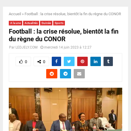
E
Accueil
»
Football : la crise résolue, bientôt la fin du règne du CONOR
N
A la une
Actualités
Guinée
Sports
Football : la crise résolue, bientôt la fin
U
du règne du CONOR
Par
LEDJELY.COM
mercredi 14 juin 2023 à 12:27
0
0