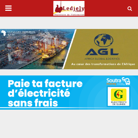
P
R
I
M
A
R
Y
M