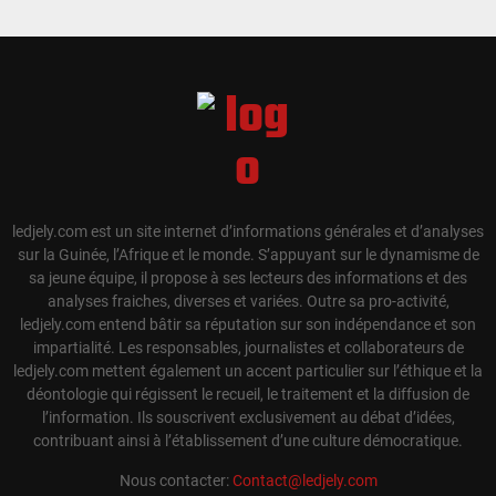
ledjely.com est un site internet d’informations générales et d’analyses
sur la Guinée, l’Afrique et le monde. S’appuyant sur le dynamisme de
sa jeune équipe, il propose à ses lecteurs des informations et des
analyses fraiches, diverses et variées. Outre sa pro-activité,
ledjely.com entend bâtir sa réputation sur son indépendance et son
impartialité. Les responsables, journalistes et collaborateurs de
ledjely.com mettent également un accent particulier sur l’éthique et la
déontologie qui régissent le recueil, le traitement et la diffusion de
l’information. Ils souscrivent exclusivement au débat d’idées,
contribuant ainsi à l’établissement d’une culture démocratique.
Nous contacter:
Contact@ledjely.com