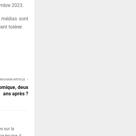
embre 2023.
s médias sont
nt tolérer.
ROCHAIN ARTICLE
nomique, deux
ans après ?
s sur la
e équipe, il