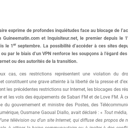
aire exprime de profondes inquiétudes face au blocage de l’ac
n Guineematin.com et Inquisiteur.net, le premier depuis le 1
er
s le 1
septembre. La possibilité d’accéder à ces sites depui
 ou par le biais d’un VPN renforce les soupçons à l’égard des
ernet ou des autorités de la transition.
ux cas, ces restrictions représentent une violation du dro
 et constituent une grave atteinte à la liberté de la presse et d’e
ent les précédentes restrictions sur Internet, les blocages des r
er et les vols des équipements de Sabari FM et de Love FM. À ce
ole du gouvernement et ministre des Postes, des Télécommuni
umérique, Ousmane Gaoual Diallo, avait déclaré : «
Tout média, 
d’une télévision ou d’un site Internet, qui diffuse des propos de 
nale, à attiser la haine communautaire ou à inciter à des confl