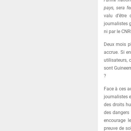
pays, sera f
valu d’être 
journalistes 
ni par le CNR
Deux mois plu
accrue. Si en
utilisateurs,
sont Guineema
?
Face à ces ac
journalistes 
des droits h
des dangers 
encourage le
preuve de so