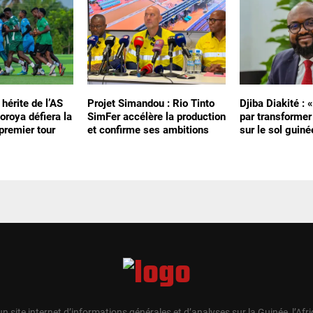
 hérite de l’AS
Projet Simandou : Rio Tinto
Djiba Diakité : 
oroya défiera la
SimFer accélère la production
par transformer
premier tour
et confirme ses ambitions
sur le sol guiné
un site internet d’informations générales et d’analyses sur la Guinée, l’Afr