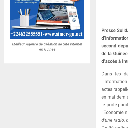
Presse Solid
d’informatio
Meilleur Agence de Création de Site Internet
second depui
en Guinée
de la Guinée
d’accès à Int
Dans les de
l’information
actes rappell
en mai derni
le porte-par
l’Économie n
d’une radio, 
l’unité natio