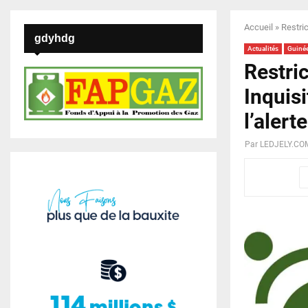
Accueil
»
Restric
gdyhdg
Actualités
Guiné
Restri
Inquisi
l’alerte
Par
LEDJELY.CO