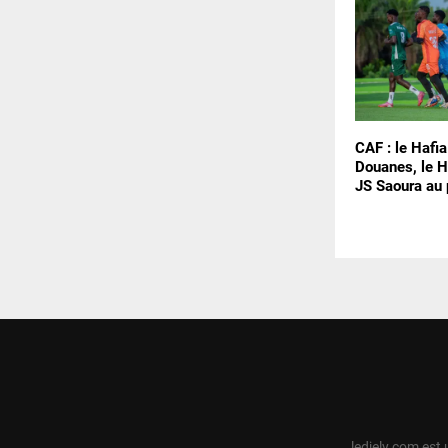
CAF : le Hafia
Douanes, le H
JS Saoura au 
ledjely.com est 