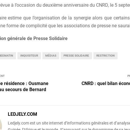
prévue à l’occasion du deuxième anniversaire du CNRD, le 5 sept
aire estime que l’organisation de la synergie alors que certain
ne forme de complicité que les associations de presse ne sauraie
ion générale de Presse Solidaire
NEEMATIN
INQUISITEUR
MÉDIAS
PRESSE SOLIDAIRE
RESTRICTION
ENT
P
de résidence : Ousmane
CNRD : quel bilan éco
au secours de Bernard
LEDJELY.COM
Ledjely.com est un site internet d’informations générales et d’analyse
Guinée, l’Afrique et le monde. S’appuyant sur le dynamisme de sa jeun