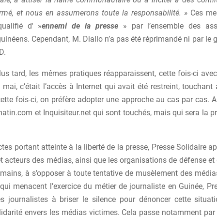
ermé, et nous en assumerons toute la responsabilité. »
Ces men
qualifié d' »
ennemi de la presse
» par l’ensemble des ass
guinéens. Cependant, M. Diallo n’a pas été réprimandé ni par l
D.
s tard, les mêmes pratiques réapparaissent, cette fois-ci avec
 mai, c’était l’accès à Internet qui avait été restreint, touchant 
 cette fois-ci, on préfère adopter une approche au cas par cas. A
tin.com et Inquisiteur.net qui sont touchés, mais qui sera la p
tes portant atteinte à la liberté de la presse, Presse Solidaire ap
et acteurs des médias, ainsi que les organisations de défense e
umains, à s’opposer à toute tentative de musèlement des média
qui menacent l’exercice du métier de journaliste en Guinée, Pre
s journalistes à briser le silence pour dénoncer cette situati
lidarité envers les médias victimes. Cela passe notamment par 