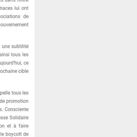
aces lui ont
ociations de
e gouvernement
 une subtilité
ainsi tous les
ujourd’hui, ce
rochaine cible
pelle tous les
t de promotion
s. Consciente
sse Solidaire
on et à faire
le boycott de