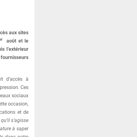
cès aux sites
er
août et le
s l’extérieur
 fournisseurs
it d’accès à
xpression. Ces
éseaux sociaux
tte occasion,
cations et de
qu’il s’agisse
nature à saper
its dans notre