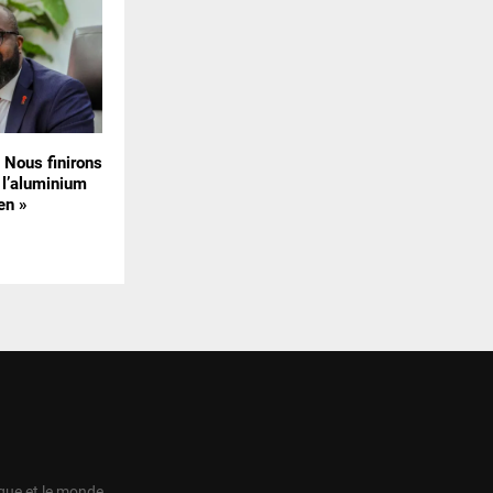
« Nous finirons
 l’aluminium
en »
ique et le monde.