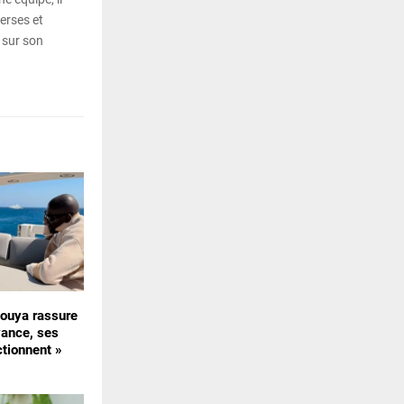
erses et
 sur son
uya rassure
vance, ses
ctionnent »