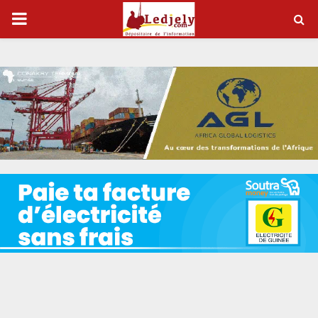
P
R
I
M
A
R
Y
M