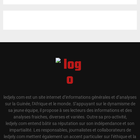
ledjely.com est un site internet d’informations générales et d’analyses
sur la Guinée, l’Afrique et le monde. S’appuyant sur le dynamisme de
sa jeune équipe, il propose à ses lecteurs des informations et des
analyses fraiches, diverses et variées. Outre sa pro-activité,
ledjely.com entend bâtir sa réputation sur son indépendance et son
impartialité. Les responsables, journalistes et collaborateurs de
ledjely.com mettent également un accent particulier sur l’éthique et la