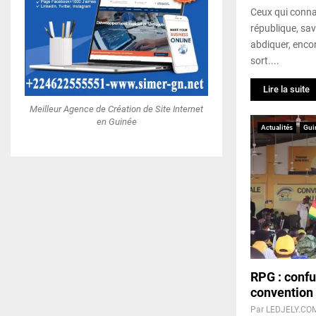
Ceux qui connai
république, sav
abdiquer, enco
sort....
Lire la suite
Meilleur Agence de Création de Site Internet
en Guinée
Actualités
Gui
RPG : confu
convention
Par
LEDJELY.CO