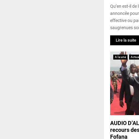
Qu’en est-il de
annoncée pour 
effective ou pa
saugrenues son
Lire la suite
A la une
Actual
AUDIO D’AL
recours de
Fofana