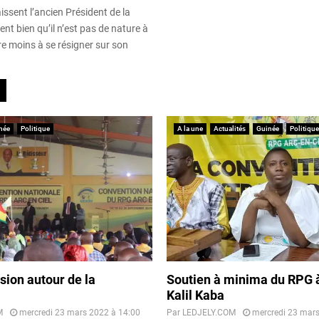
ssent l’ancien Président de la
ent bien qu’il n’est pas de nature à
re moins à se résigner sur son
née
Politique
A la une
Actualités
Guinée
Politique
sion autour de la
Soutien à minima du RPG 
Kalil Kaba
M
mercredi 23 mars 2022 à 14:00
Par
LEDJELY.COM
mercredi 23 mars