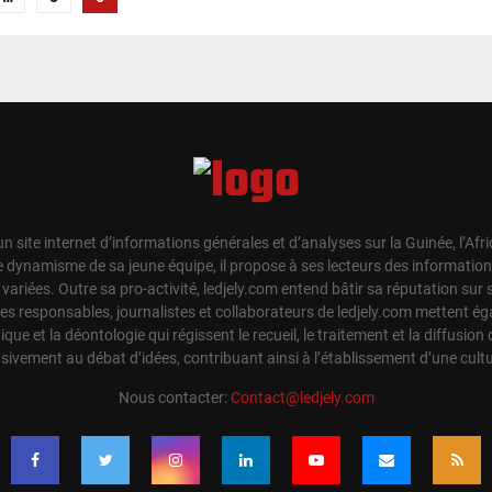
un site internet d’informations générales et d’analyses sur la Guinée, l’Afr
e dynamisme de sa jeune équipe, il propose à ses lecteurs des information
t variées. Outre sa pro-activité, ledjely.com entend bâtir sa réputation su
Les responsables, journalistes et collaborateurs de ledjely.com mettent 
hique et la déontologie qui régissent le recueil, le traitement et la diffusion 
sivement au débat d’idées, contribuant ainsi à l’établissement d’une cul
Nous contacter:
Contact@ledjely.com