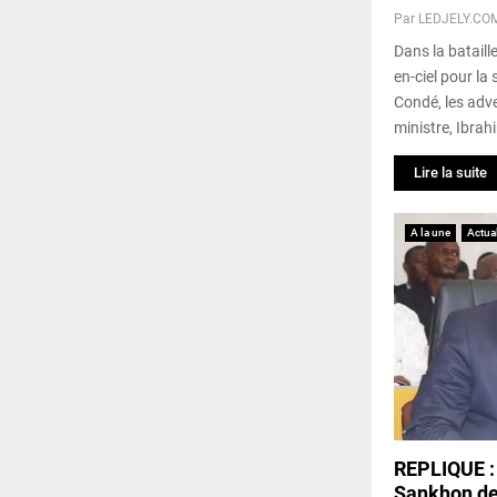
Par
LEDJELY.CO
Dans la bataill
en-ciel pour la
Condé, les adve
ministre, Ibrah
Lire la suite
A la une
Actual
REPLIQUE : 
Sankhon de