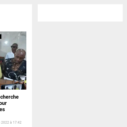
 cherche
our
nes
 2022 à 17:42