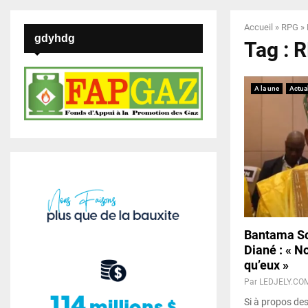
Accueil
»
RPG
»
gdyhdg
Tag : 
A la une
Actual
Bantama So
Diané : « 
qu’eux »
Par
LEDJELY.CO
Si à propos des