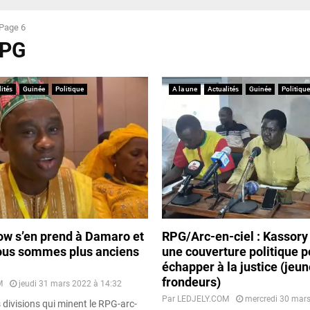
Page 6
RPG
ités
Guinée
Politique
A la une
Actualités
Guinée
Politique
w s’en prend à Damaro et
RPG/Arc-en-ciel : Kassory
Nous sommes plus anciens
une couverture politique p
échapper à la justice (jeu
frondeurs)
M
jeudi 31 mars 2022 à 14:32
Par
LEDJELY.COM
mercredi 30 mars
 divisions qui minent le RPG-arc-