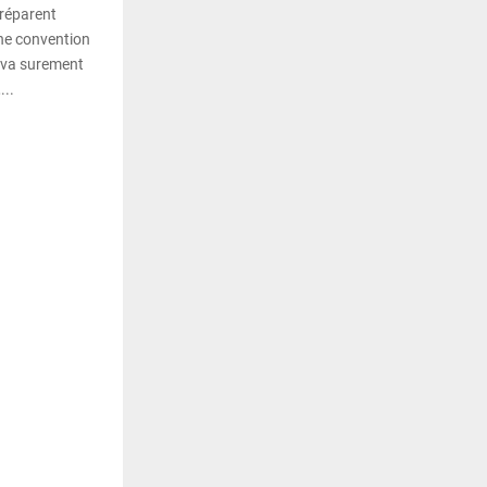
préparent
une convention
i va surement
...