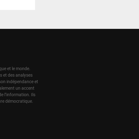
ique et le monde.
s et des analyses
r son indépendance et
également un accent
de l’information. Ils
ture démocratique.