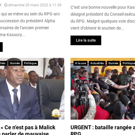
M
dimanche 20 mars 2022 à 11:39
C’est une bonne nouvelle pour Kas
e qui se mène au sein du RPG-arc-
désigné président du Conseil exécut
 succession du président Alpha
du RPG. Malgré quelques voix disco
rsaires de l’ancien premier
vient d’obtenir le soutien de...
ima Kassory...
Lire la suite
ités
Guinée
Politique
A la une
Actualités
Guinée
Politique
« Ce n’est pas à Malick
URGENT : bataille rangée 
 parler de mauvaise
RPG