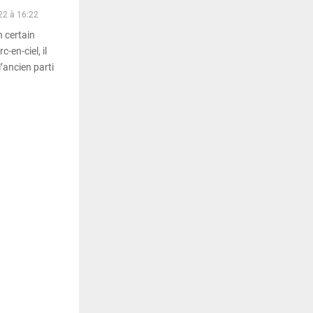
22 à 16:22
n certain
en-ciel, il
’ancien parti