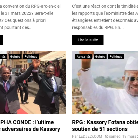
 la convention du RPG-arc-en-ciel
C’est une réaction dont la timidité 
le 31 mars 2022? Sera-t-elle
les rapports que l’ex-ministre des A
s? Ces questions à priori
étrangères entretient désormais av
t pourtant des...
responsables du RPG. En...
Lire la suite
ités
Guinée
Politique
Actualités
Guinée
Politique
PHA CONDE : l’ultime
RPG : Kassory Fofana obtie
s adversaires de Kassory
soutien de 51 sections
Par
LEDJELY.COM
samedi 19 mars 