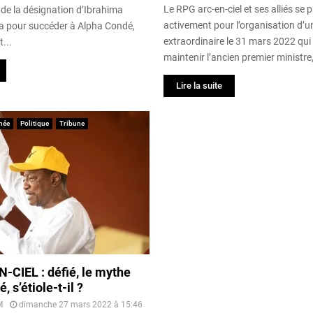
Le RPG arc-en-ciel et ses alliés se 
t de la désignation d’Ibrahima
activement pour l’organisation d’
a pour succéder à Alpha Condé,
extraordinaire le 31 mars 2022 qu
...
maintenir l’ancien premier ministre,
Lire la suite
née
Politique
Tribune
-CIEL : défié, le mythe
 s’étiole-t-il ?
M
dimanche 27 mars 2022 à 15:46