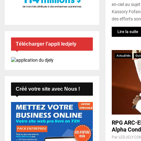
en-ciel au suje
Kassory Fofan
des efforts sont
Lire la suite
Télécharger l’appli ledjely
Actualités
Gui
Créé votre site avec Nous !
RPG ARC-EN
Alpha Condé,
Par
LEDJELY.CO