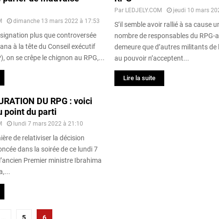
Par
LEDJELY.COM
jeudi 10 mars 20
M
dimanche 13 mars 2022 à 17:53
S’il semble avoir rallié à sa cause u
ésignation plus que controversée
nombre de responsables du RPG-arc-
na à la tête du Conseil exécutif
demeure que d’autres militants de l
), on se crêpe le chignon au RPG,...
au pouvoir n’acceptent...
Lire la suite
RATION DU RPG : voici
 point du parti
M
lundi 7 mars 2022 à 21:10
ère de relativiser la décision
noncée dans la soirée de ce lundi 7
l’ancien Premier ministre Ibrahima
,...
…
5
6