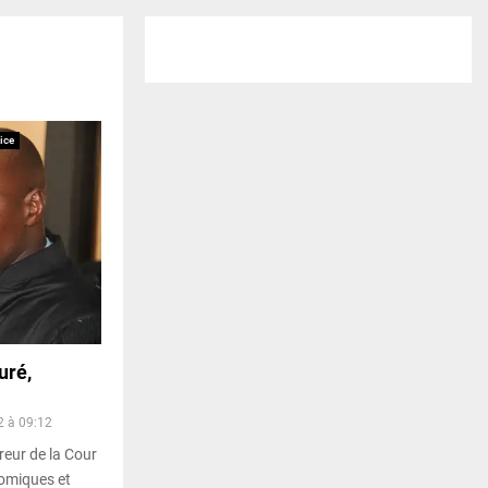
ice
uré,
2 à 09:12
reur de la Cour
nomiques et