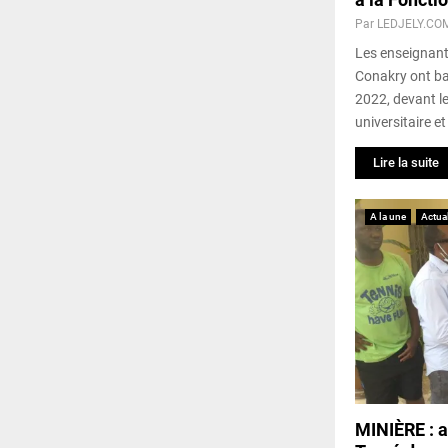
Par
LEDJELY.CO
Les enseignants
Conakry ont ba
2022, devant le
universitaire et
Lire la suite
A la une
Actual
MINIÈRE : a