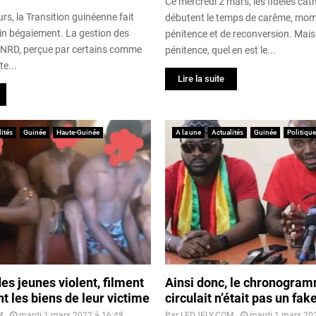
Ce mercredi 2 mars, les fidèles cat
urs, la Transition guinéenne fait
débutent le temps de carême, mom
ain bégaiement. La gestion des
pénitence et de reconversion. Mais
CNRD, perçue par certains comme
pénitence, quel en est le...
te...
Lire la suite
ités
Guinée
Haute-Guinée
A la une
Actualités
Guinée
Politique
s jeunes violent, filment
Ainsi donc, le chronogram
t les biens de leur victime
circulait n’était pas un fak
M
mardi 1 mars 2022 à 16:48
Par
LEDJELY.COM
mardi 1 mars 20