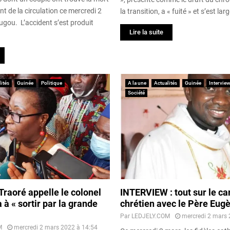
t de la circulation ce mercredi 2
la transition, a « fuité » et s’est lar
ugou. L’accident s’est produit
Lire la suite
ités
Guinée
Politique
A la une
Actualités
Guinée
Interview
Société
Traoré appelle le colonel
INTERVIEW : tout sur le c
 « sortir par la grande
chrétien avec le Père Eug
Par
LEDJELY.COM
mercredi 2 mars 
M
mercredi 2 mars 2022 à 14:54