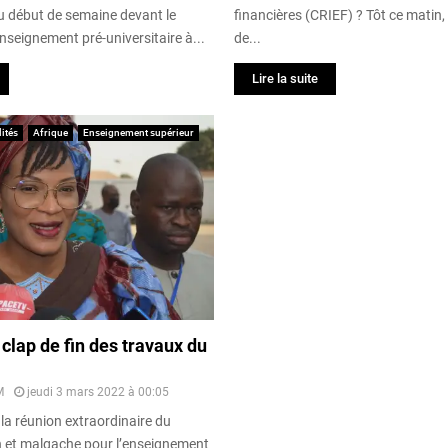
n du début de semaine devant le
financières (CRIEF) ? Tôt ce matin
Enseignement pré-universitaire à...
de...
Lire la suite
ités
Afrique
Enseignement supérieur
lap de fin des travaux du
M
jeudi 3 mars 2022 à 00:05
la réunion extraordinaire du
in et malgache pour l’enseignement