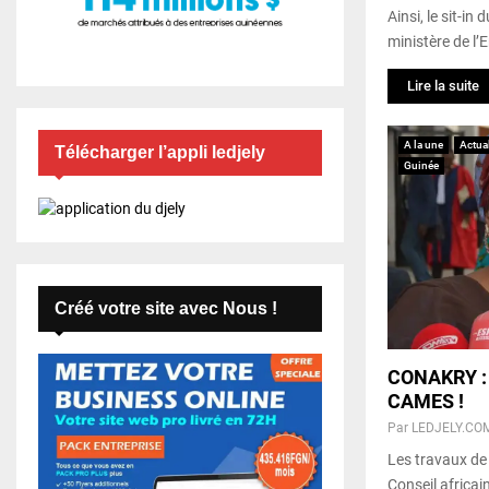
Ainsi, le sit-i
ministère de l’
Lire la suite
A la une
Actual
Télécharger l’appli ledjely
Guinée
Créé votre site avec Nous !
CONAKRY : c
CAMES !
Par
LEDJELY.CO
Les travaux de 
Conseil africa