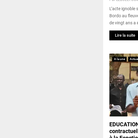
L’acte ignoble s
Bordo au fleuv
de vingt ans a é
Lire la suite
A la une
Actual
EDUCATION 
contractuel
à la Foncti