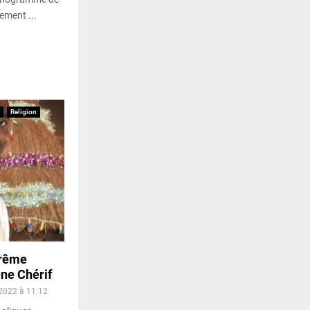
gement ...
Religion
arême
ène Chérif
2022 à 11:12