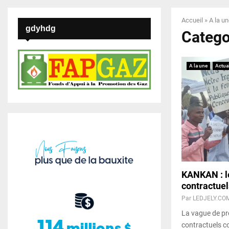
Accueil
»
A la u
gdyhdg
Categor
A la une
Actual
KANKAN : l
contractuel
Par
LEDJELY.CO
La vague de pr
contractuels c