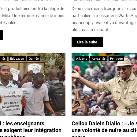
’est produit hier lundi à la plage de
Depuis au moins trois jours, il circu
e Milo. Une femme mariée de moins
particulier la messagerie WathsAp
té violée...
beaucoup y avaient vu davantage 
plus réalistes quant...
Lire la suite
ités
Education
Guinée
A la une
Actualités
Politique
: les enseignants
Cellou Dalein Diallo : « Je s
s exigent leur intégration
une volonté de nuire au ci
on publique
suis »