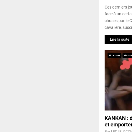
Ces derniers jo
face à un cert
choses par le 
cavalière, susci
Lire la suite
A la une
Actual
KANKAN : de
et emporten
Par
LEDJELY.CO