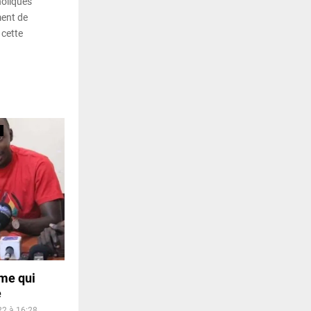
holiques
ent de
 cette
me qui
e
22 à 16:28