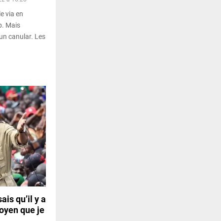
le via en
p. Mais
un canular. Les
ais qu’il y a
toyen que je