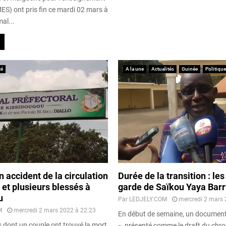
ES) ont pris fin ce mardi 02 mars à
al...
té
A la une
Actualités
Guinée
Politique
 accident de la circulation
Durée de la transition : le
s et plusieurs blessés à
garde de Saïkou Yaya Barr
u
Par
LEDJELY.COM
mercredi 2 mars 
M
mercredi 2 mars 2022 à 22:23
En début de semaine, un document 
 dont un couple ont trouvé la mort
», présenté comme le draft du ch