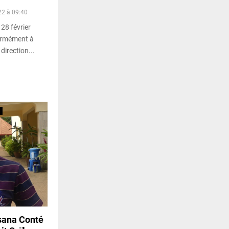
22 à 09:40
 28 février
formément à
 direction...
nsana Conté