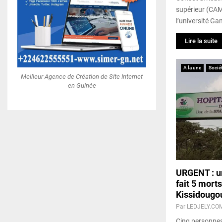
supérieur (CAM
l’université Gam
Lire la suite
A la une
Socié
Meilleur Agence de Création de Site Internet
en Guinée
URGENT : un
fait 5 mort
Kissidougo
Par
LEDJELY.CO
Cinq personnes