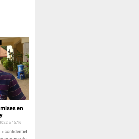
s mises en
y
2022 à 15:16
« confidentiel
ronogramme de