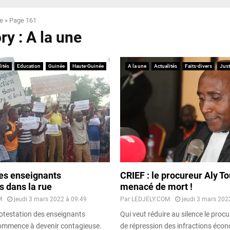
ne
»
Page 161
y : A la une
ités
Education
Guinée
Haute-Guinée
A la une
Actualités
Faits-divers
Just
es enseignants
CRIEF : le procureur Aly To
s dans la rue
menacé de mort !
M
jeudi 3 mars 2022 à 09:49
Par
LEDJELY.COM
jeudi 3 mars 202
otestation des enseignants
Qui veut réduire au silence le procu
ommence à devenir contagieuse.
de répression des infractions éco