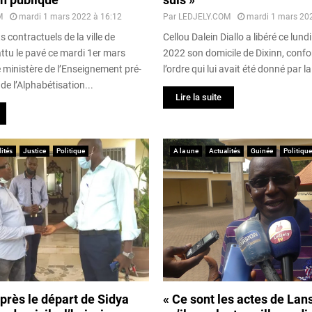
M
mardi 1 mars 2022 à 16:12
Par
LEDJELY.COM
mardi 1 mars 20
 contractuels de la ville de
Cellou Dalein Diallo a libéré ce lundi
ttu le pavé ce mardi 1er mars
2022 son domicile de Dixinn, con
 ministère de l’Enseignement pré-
l’ordre qui lui avait été donné par la
 de l’Alphabétisation...
Lire la suite
ités
Justice
Politique
A la une
Actualités
Guinée
Politique
près le départ de Sidya
« Ce sont les actes de La