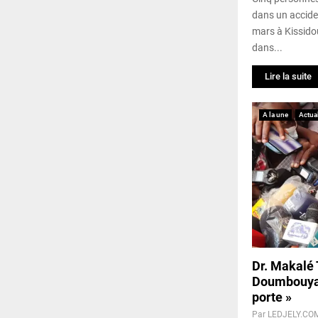
dans un acciden
mars à Kissido
dans...
Lire la suite
A la une
Actual
Dr. Makalé 
Doumbouya à
porte »
Par
LEDJELY.CO