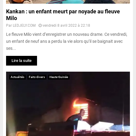
Kankan : un enfant meurt par noyade au fleuve
Milo
Par
LEDJELY.COM
vendredi 8 avril 2022 à 22:18
Le fleuve Milo vient d’enregistrer un nouveau drame. Ce vendredi,
un enfant de neuf ans a perdu la vie alors qu’il se baignait avec
ses...
Lire la suite
Actualités
Faits-divers
Haute-Guinée