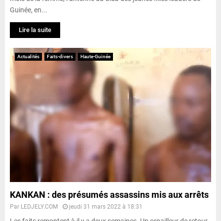
Guinée, en...
Lire la suite
Actualités
Faits-divers
Haute-Guinée
KANKAN : des présumés assassins mis aux arrêts
Par
LEDJELY.COM
jeudi 31 mars 2022 à 18:31
Les faits remontent à il y a deux semaines. Un orpailleur de retour