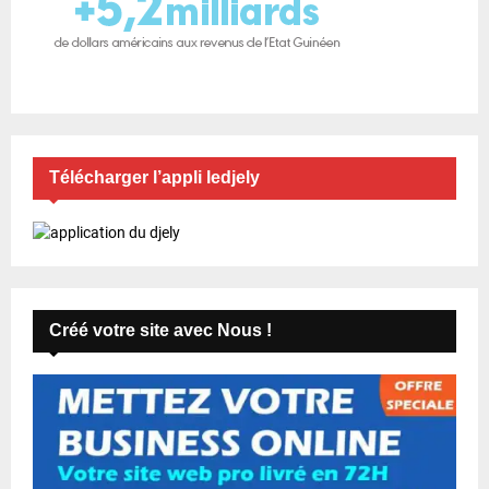
b
l
i
c
a
Télécharger l’appli ledjely
t
i
o
n
Créé votre site avec Nous !
s