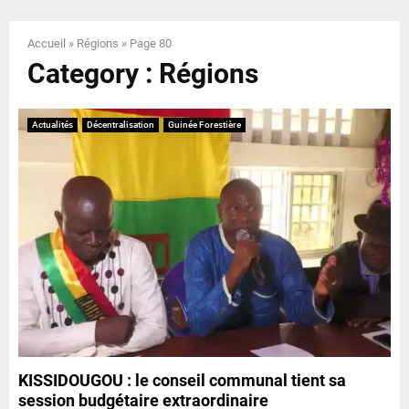
E
Accueil
»
Régions
»
Page 80
N
Category : Régions
U
Actualités
Décentralisation
Guinée Forestière
KISSIDOUGOU : le conseil communal tient sa
session budgétaire extraordinaire