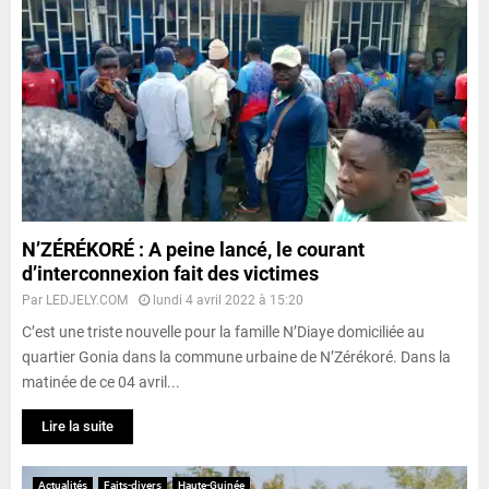
N’ZÉRÉKORÉ : A peine lancé, le courant
d’interconnexion fait des victimes
Par
LEDJELY.COM
lundi 4 avril 2022 à 15:20
C’est une triste nouvelle pour la famille N’Diaye domiciliée au
quartier Gonia dans la commune urbaine de N’Zérékoré. Dans la
matinée de ce 04 avril...
Lire la suite
Actualités
Faits-divers
Haute-Guinée