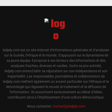
ledjely.com est un site internet d’informations générales et d’analyses
sur la Guinée, l’Afrique et le monde. S’appuyant sur le dynamisme de
sa jeune équipe, il propose à ses lecteurs des informations et des
analyses fraiches, diverses et variées. Outre sa pro-activité,
ledjely.com entend bâtir sa réputation sur son indépendance et son
impartialité. Les responsables, journalistes et collaborateurs de
ledjely.com mettent également un accent particulier sur l’éthique et la
déontologie qui régissent le recueil, le traitement et la diffusion de
l’information. Ils souscrivent exclusivement au débat d’idées,
contribuant ainsi à l’établissement d’une culture démocratique.
Nous contacter:
Contact@ledjely.com