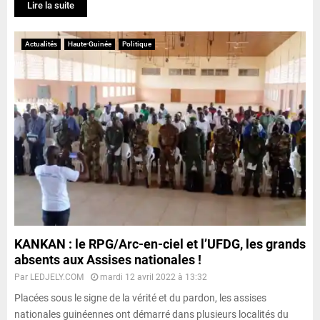
Lire la suite
Actualités
Haute-Guinée
Politique
KANKAN : le RPG/Arc-en-ciel et l’UFDG, les grands
absents aux Assises nationales !
Par
LEDJELY.COM
mardi 12 avril 2022 à 13:32
Placées sous le signe de la vérité et du pardon, les assises
nationales guinéennes ont démarré dans plusieurs localités du