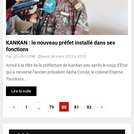
KANKAN : le nouveau préfet installé dans ses
fonctions
Par
LEDJELY.COM
jeudi 24 mars 2022 à 22:02
Arrivé à la tête de la préfecture de Kankan peu après le coup d’État
qui a renversé l’ancien président Alpha Condé, le colonel Étienne
Tounkara...
Lire la suite
P
1
…
79
80
81
82
a
g