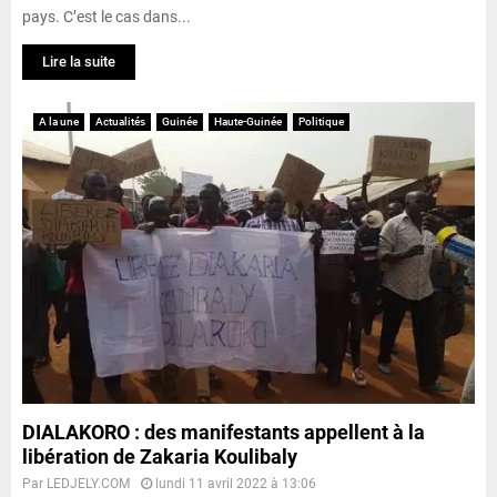
pays. C’est le cas dans...
Lire la suite
A la une
Actualités
Guinée
Haute-Guinée
Politique
DIALAKORO : des manifestants appellent à la
libération de Zakaria Koulibaly
Par
LEDJELY.COM
lundi 11 avril 2022 à 13:06