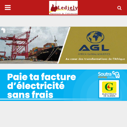
P
R
I
M
A
R
Y
M